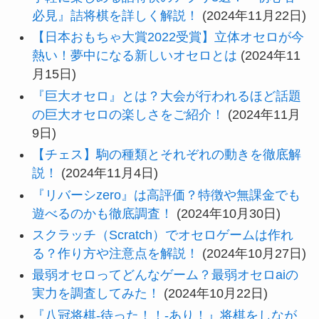
必見』詰将棋を詳しく解説！
(2024年11月22日)
【日本おもちゃ大賞2022受賞】立体オセロが今
熱い！夢中になる新しいオセロとは
(2024年11
月15日)
『巨大オセロ』とは？大会が行われるほど話題
の巨大オセロの楽しさをご紹介！
(2024年11月
9日)
【チェス】駒の種類とそれぞれの動きを徹底解
説！
(2024年11月4日)
『リバーシzero』は高評価？特徴や無課金でも
遊べるのかも徹底調査！
(2024年10月30日)
スクラッチ（Scratch）でオセロゲームは作れ
る？作り方や注意点を解説！
(2024年10月27日)
最弱オセロってどんなゲーム？最弱オセロaiの
実力を調査してみた！
(2024年10月22日)
『八冠将棋-待った！！-あり！』将棋をしなが