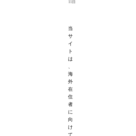
11日
当
サ
イ
ト
は
、
海
外
在
住
者
に
向
け
て