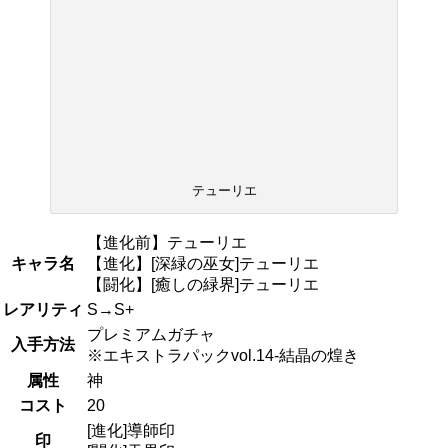
テューリエ
【進化前】テューリエ
キャラ名
【進化】[深緑の巫女]テューリエ
【闘化】[癒しの緑界]テューリエ
レアリティ
S→S+
プレミアムガチャ
入手方法
※エキストラパックvol.14-結晶の煌き
属性
神
コスト
20
[進化]導師印
印