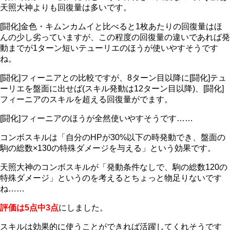
天照大神よりも回復量は多いです。
[闘化]金色・キムンカムイと比べると1枚あたりの回復量はほ
んの少し劣っていますが、この程度の回復量の違いであれば発
動までが1ターン短いテューリエのほうが使いやすそうです
ね。
[闘化]フィーニアとの比較ですが、8ターン目以降に[闘化]テュ
ーリエを盤面に出せば(スキル発動は12ターン目以降)、[闘化]
フィーニアのスキルを超える回復量がでます。
[闘化]フィーニアのほうが全然使いやすそうです……
コンボスキルは「自分のHPが30%以下の時発動でき、盤面の
駒の総数×130の特殊ダメージを与える」という効果です。
天照大神のコンボスキルが「発動条件なしで、駒の総数120の
特殊ダメージ」というのを考えるとちょっと物足りないです
ね……
評価は5点中3点
にしました。
スキルは効果的に使うことができれば活躍してくれそうです