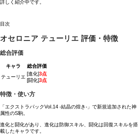
詳しく紹介中です。
目次
オセロニア テューリエ 評価・特徴
総合評価
キャラ
総合評価
[進化]
3点
テューリエ
[闘化]
3点
特徴・使い方
「エクストラパックVol.14 -結晶の煌き-」で新規追加された神
属性のS駒。
進化と闘化があり、進化は防御スキル、闘化は回復スキルを搭
載したキャラです。