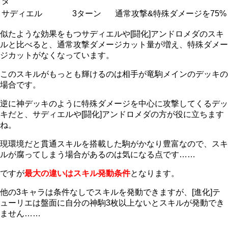
ダ
サディエル
3ターン
通常攻撃&特殊ダメージを75%
似たような効果をもつサディエルや[闘化]アンドロメダのスキ
ルと比べると、通常攻撃ダメージカット量が増え、特殊ダメー
ジカットがなくなっています。
このスキルがもっとも輝けるのは相手が竜駒メインのデッキの
場合です。
逆に神デッキのように特殊ダメージを中心に攻撃してくるデッ
キだと、サディエルや[闘化]アンドロメダの方が役に立ちます
ね。
現環境だと貫通スキルを搭載した駒がかなり豊富なので、スキ
ルが腐ってしまう場合があるのは気になる点です……
ですが
最大の違いはスキル発動条件
となります。
他の3キャラは条件なしでスキルを発動できますが、[進化]テ
ューリエは盤面に自分の神駒3枚以上ないとスキルが発動でき
ません……