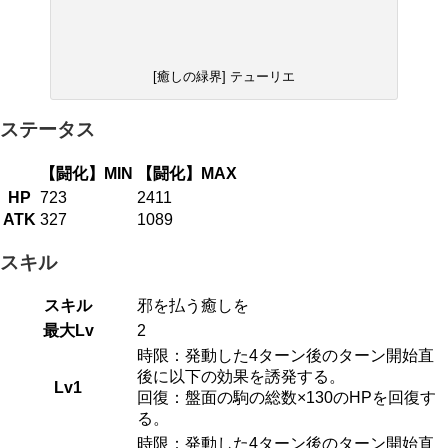
[癒しの緑界] テューリエ
ステータス
【闘化】MIN
【闘化】MAX
HP
723
2411
ATK
327
1089
スキル
スキル
邪を払う癒しを
最大Lv
2
時限：発動した4ターン後のターン開始直
後に以下の効果を誘発する。
Lv1
回復：盤面の駒の総数×130のHPを回復す
る。
時限：発動した4ターン後のターン開始直