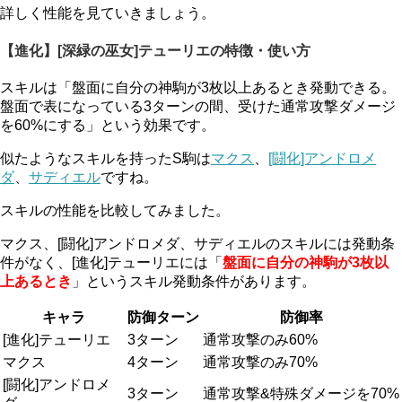
詳しく性能を見ていきましょう。
【進化】[深緑の巫女]テューリエの特徴・使い方
スキルは「盤面に自分の神駒が3枚以上あるとき発動できる。
盤面で表になっている3ターンの間、受けた通常攻撃ダメージ
を60%にする」という効果です。
似たようなスキルを持ったS駒は
マクス
、
[闘化]アンドロメ
ダ
、
サディエル
ですね。
スキルの性能を比較してみました。
マクス、[闘化]アンドロメダ、サディエルのスキルには発動条
件がなく、[進化]テューリエには「
盤面に自分の神駒が3枚以
上あるとき
」というスキル発動条件があります。
キャラ
防御ターン
防御率
[進化]テューリエ
3ターン
通常攻撃のみ60%
マクス
4ターン
通常攻撃のみ70%
[闘化]アンドロメ
3ターン
通常攻撃&特殊ダメージを70%