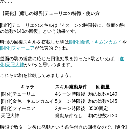
が……
【闘化】[癒しの緑界]テューリエの特徴・使い方
[闘化]テューリエのスキルは「4ターンの時限後に、盤面の駒
の総数×140の回復」という効果です。
時限の回復スキルを搭載した駒は
[闘化]金色・キムンカムイ
や
[闘化]フィーニア
が代表的ですね。
盤面の駒の総数に応じた回復効果を持ったS駒といえば、
[進
化]天照大神
がパッと思いつきます。
これらの駒を比較してみましょう。
キャラ
スキル発動条件
回復量
[闘化]テューリエ
4ターン時限後
駒の総数×140
[闘化]金色・キムンカムイ
5ターン時限後
駒の総数×145
[闘化]フィーニア
2ターン時限後
3500固定
天照大神
発動条件なし
駒の総数×120
時限で数ターン後に発動という条件付きの回復なので、[進化]