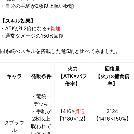
・自分の
手駒が2枚以上呪い状態
【スキル効果】
・ATKが1.2倍になる+
貫通
・通常ダメージの150%回復
同系統のスキルを搭載した竜S駒と比べてみました。
火力
回復量
キャラ
発動条件
【ATK×バフ
【火力×捕食倍
倍率】
率】
・竜統一
デッキ
・手駒が
1416※
貫通
2124
2枚以上
【1180×1.2】
【1416×150%】
タブラウ
呪われて
ル
いるとき