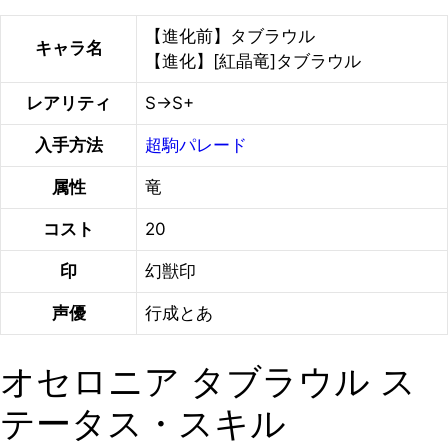
【進化前】タブラウル
キャラ名
【進化】[紅晶竜]タブラウル
レアリティ
S→S+
入手方法
超駒パレード
属性
竜
コスト
20
印
幻獣印
声優
行成とあ
オセロニア タブラウル ス
テータス・スキル