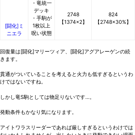
・竜統一
デッキ
2748
824
・手駒が
【1374×2】
【2748×30%】
1枚以上
[闘化]ミ
呪い状態
ニエラ
回復量は[闘化]マリーツィア、[闘化]アグアレーゲンの続
きます。
貫通がついていることを考えると火力も低すぎるというわ
けではないですね。
しかし竜S駒としては物足りないです…。
発動条件もかなり気になります。
アイトワラスリーダーであれば厳しすぎるというわけでは
ないかもしれませんが、出したいときに発動できない場面