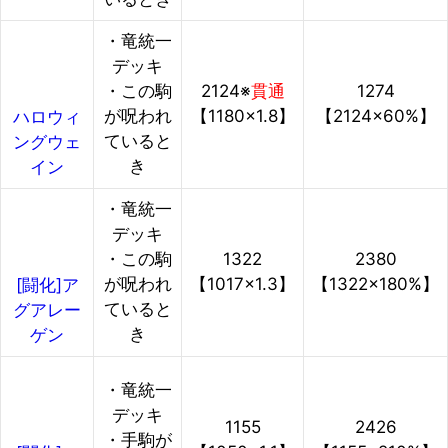
・竜統一
デッキ
・この駒
2124※
貫通
1274
が呪われ
【1180×1.8】
【2124×60%】
ハロウィ
ていると
ングウェ
き
イン
・竜統一
デッキ
・この駒
1322
2380
が呪われ
【1017×1.3】
【1322×180%】
[闘化]ア
ていると
グアレー
き
ゲン
・竜統一
デッキ
1155
2426
・手駒が