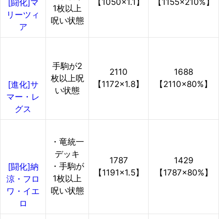
【1050×1.1】
【1155×210%】
[闘化]マ
1枚以上
リーツィ
呪い状態
ア
手駒が2
2110
1688
枚以上呪
【1172×1.8】
【2110×80%】
[進化]サ
い状態
マー・レ
グス
・竜統一
デッキ
1787
1429
・手駒が
[闘化]納
【1191×1.5】
【1787×80%】
1枚以上
涼・フロ
呪い状態
ワ・イエ
ロ