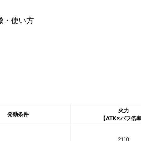
徴・使い方
火力
発動条件
【ATK×バフ倍
2110