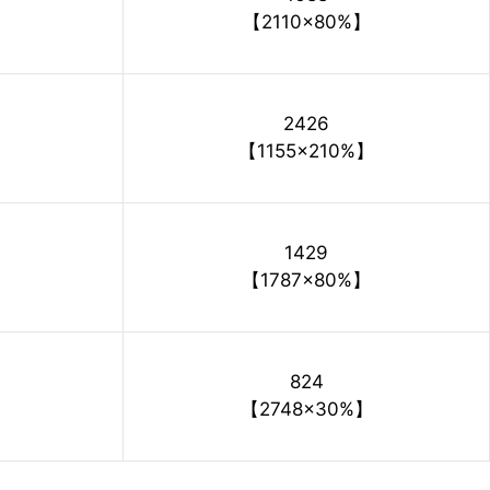
【2110×80%】
2426
【1155×210%】
1429
【1787×80%】
824
【2748×30%】