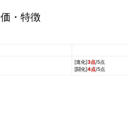
評価・特徴
[進化]
3点
/5点
[闘化]
4点
/5点