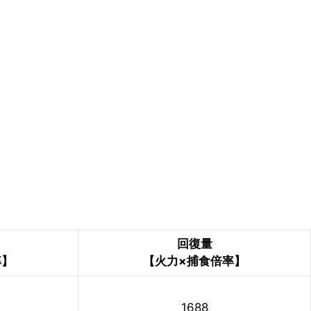
回復量
率】
【火力×捕食倍率】
1688