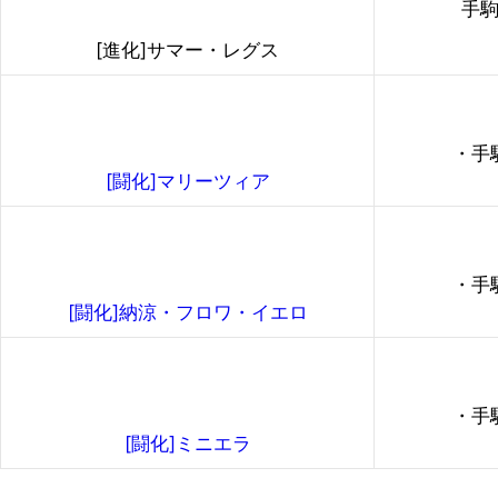
手駒
[進化]サマー・レグス
・手
[闘化]マリーツィア
・手
[闘化]納涼・フロワ・イエロ
・手
[闘化]ミニエラ