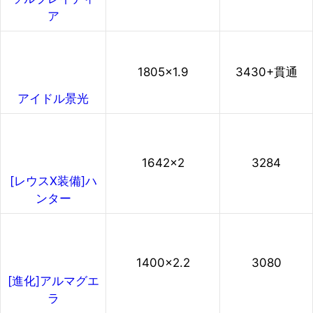
ア
1805×1.9
3430
+
貫通
アイドル景光
1642×2
3284
[レウスX装備]ハ
ンター
1400×2.2
3080
[進化]アルマグエ
ラ