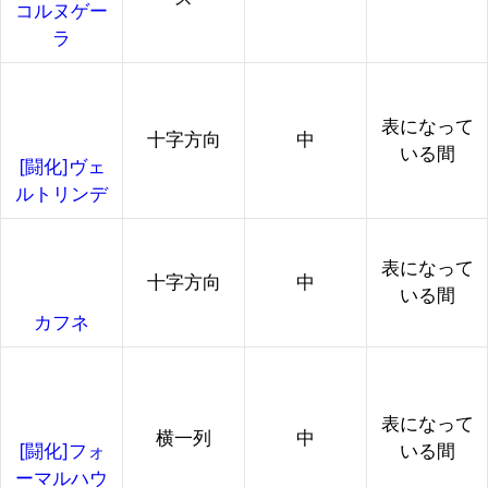
コルヌゲー
ラ
表になって
十字方向
中
いる間
[闘化]ヴェ
ルトリンデ
表になって
十字方向
中
いる間
カフネ
表になって
横一列
中
いる間
[闘化]フォ
ーマルハウ