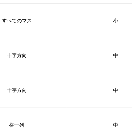
すべてのマス
小
十字方向
中
十字方向
中
横一列
中