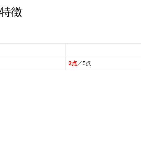
・特徴
2点
／5点