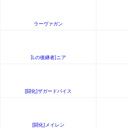
ラーヴァガン
[Lの後継者]ニア
[闘化]ザガードバイス
[闘化]メイレン