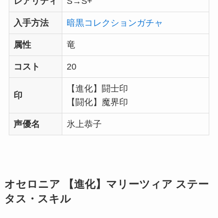
レアリティ
S→S+
入手方法
暗黒コレクションガチャ
属性
竜
コスト
20
【進化】闘士印
印
【闘化】魔界印
声優名
氷上恭子
オセロニア 【進化】マリーツィア ステー
タス・スキル