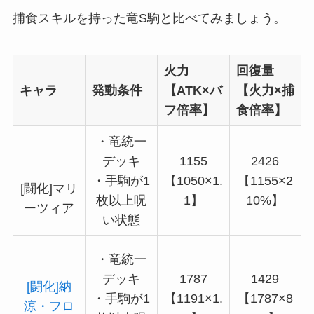
捕食スキルを持った竜S駒と比べてみましょう。
火力
回復量
キャラ
発動条件
【ATK×バ
【火力×捕
フ倍率】
食倍率】
・竜統一
デッキ
1155
2426
・手駒が1
【1050×1.
【1155×2
[闘化]マリ
枚以上呪
1】
10%】
ーツィア
い状態
・竜統一
デッキ
1787
1429
[闘化]納
・手駒が1
【1191×1.
【1787×8
涼・フロ