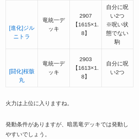
自分に呪
2907
い2つ
竜統一デ
【1615×1.
※呪い状
[進化]ジル
ッキ
8】
態でない
ニトラ
駒
2903
竜統一デ
自分に呪
【1613×1.
[闘化]桜骸
ッキ
い2つ
8】
丸
火力は上位に入りますね。
発動条件がありますが、暗黒竜デッキでは発動し
やすいでしょう。