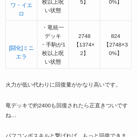
枚以上呪
5】
0%】
ワ・イエ
い状態
ロ
・竜統一
デッキ
2748
824
・手駒が1
【1374×
【2748×3
[闘化]ミニ
枚以上呪
2】
0%】
エラ
い状態
火力が低い代わりに回復量がかなり高いです。
竜デッキで約2400も回復されたら正直きついです
ね…
バフコンボスキルと繋げれば、もっと回復できま