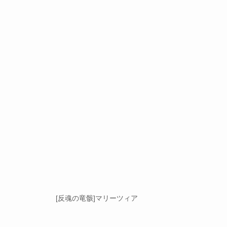
[反魂の竜骸]マリーツィア