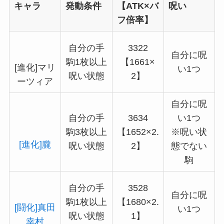
キャラ
発動条件
【ATK×バ
呪い
フ倍率】
自分の手
3322
自分に呪
駒1枚以上
【1661×
[進化]マリ
い1つ
呪い状態
2】
ーツィア
自分に呪
自分の手
3634
い1つ
駒3枚以上
【1652×2.
※呪い状
[進化]朧
呪い状態
2】
態でない
駒
自分の手
3528
自分に呪
駒1枚以上
【1680×2.
[闘化]真田
い1つ
呪い状態
1】
幸村