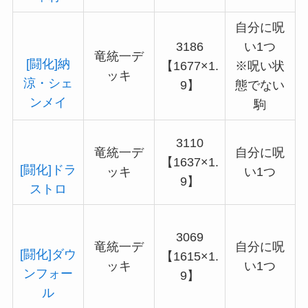
自分に呪
3186
い1つ
竜統一デ
[闘化]納
【1677×1.
※呪い状
ッキ
涼・シェ
9】
態でない
ンメイ
駒
3110
竜統一デ
自分に呪
【1637×1.
[闘化]ドラ
ッキ
い1つ
9】
ストロ
3069
竜統一デ
自分に呪
[闘化]ダウ
【1615×1.
ッキ
い1つ
ンフォー
9】
ル