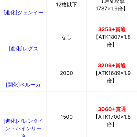
【通常攻撃
12枚以下
1787×1.9倍】
[進化]ジェンイー
3253+貫通
なし
【ATK1807×1.8
倍】
[進化]レグス
3209+貫通
2000
【ATK1689×1.9
倍】
[闘化]ベルーガ
3060+貫通
1500
【ATK1700×1.8
[進化]バレンタイ
倍】
ン・ハインリー
ネ