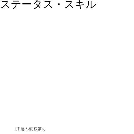
ステータス・スキル
[弔意の桜]桜骸丸