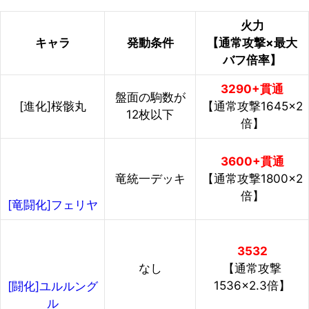
火力
キャラ
発動条件
【通常攻撃×最大
バフ倍率】
3290+貫通
盤面の駒数が
[進化]桜骸丸
【通常攻撃1645×2
12枚以下
倍】
3600+貫通
竜統一デッキ
【通常攻撃1800×2
倍】
[竜闘化]フェリヤ
3532
なし
【通常攻撃
1536×2.3倍】
[闘化]ユルルング
ル