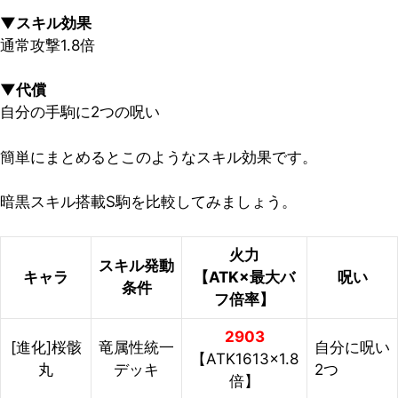
▼スキル効果
通常攻撃1.8倍
▼代償
自分の手駒に2つの呪い
簡単にまとめるとこのようなスキル効果です。
暗黒スキル搭載S駒を比較してみましょう。
火力
スキル発動
キャラ
【ATK×最大バ
呪い
条件
フ倍率】
2903
[進化]桜骸
竜属性統一
自分に呪い
【ATK1613×1.8
丸
デッキ
2つ
倍】