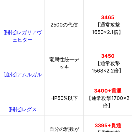
3465
2500の代償
【通常攻撃
1650×2.1倍】
[闘化]レガリアヴ
ェヒター
3450
竜属性統一デ
【通常攻撃
ッキ
1568×2.2倍】
[進化]アムルガル
3400+貫通
HP50%以下
【通常攻撃1700×2
倍】
[闘化]レグス
3395+貫通
自分の駒数が