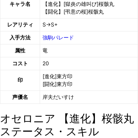
キャラ名
【進化】[獄炎の雄叫び]桜骸丸
【闘化】[弔意の桜]桜骸丸
レアリティ
S→S+
入手方法
強駒パレード
属性
竜
コスト
20
[進化]東方印
印
[闘化]東方印
声優名
岸夫だいすけ
オセロニア 【進化】桜骸丸
ステータス・スキル