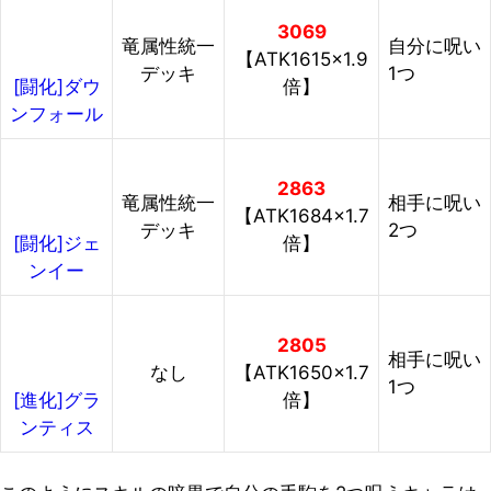
3069
竜属性統一
自分に呪い
【ATK1615×1.9
デッキ
1つ
倍】
[闘化]ダウ
ンフォール
2863
竜属性統一
相手に呪い
【ATK1684×1.7
デッキ
2つ
倍】
[闘化]ジェ
ンイー
2805
相手に呪い
なし
【ATK1650×1.7
1つ
倍】
[進化]グラ
ンティス