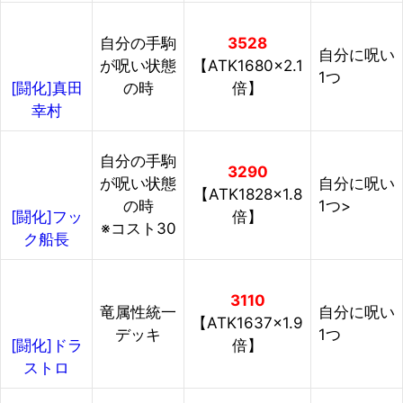
自分の手駒
3528
自分に呪い
が呪い状態
【ATK1680×2.1
1つ
の時
倍】
[闘化]真田
幸村
自分の手駒
3290
が呪い状態
自分に呪い
【ATK1828×1.8
の時
1つ>
倍】
[闘化]フッ
※コスト30
ク船長
3110
竜属性統一
自分に呪い
【ATK1637×1.9
デッキ
1つ
倍】
[闘化]ドラ
ストロ