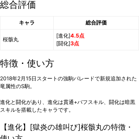
総合評価
キャラ
総合評価
[進化]
4.5点
桜骸丸
[闘化]
3点
特徴・使い方
2018年2月15日スタートの強駒パレードで新規追加された
竜属性のS駒。
進化と闘化があり、進化は貫通+バフスキル、闘化は暗黒
スキルを搭載したキャラです。
【進化】[獄炎の雄叫び]桜骸丸の特徴・
使い方