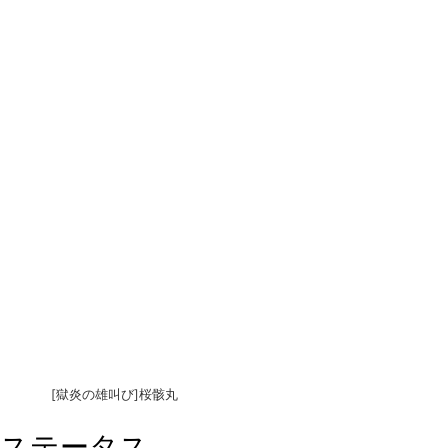
[獄炎の雄叫び]桜骸丸
ステータス