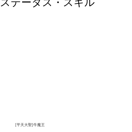
ステータス・スキル
[平天大聖]牛魔王