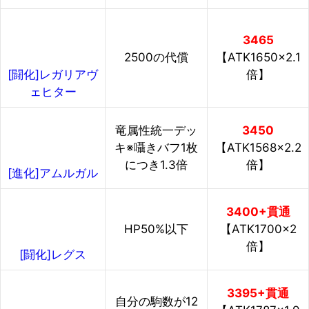
3465
2500の代償
【ATK1650×2.1
倍】
[闘化]レガリアヴ
ェヒター
竜属性統一デッ
3450
キ※囁きバフ1枚
【ATK1568×2.2
につき1.3倍
倍】
[進化]アムルガル
3400+貫通
HP50%以下
【ATK1700×2
倍】
[闘化]レグス
3395+貫通
自分の駒数が12