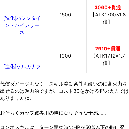
3060+貫通
1500
【ATK1700×1.8
[進化]バレンタイ
倍】
ン・ハインリー
ネ
2910+貫通
1000
【ATK1712×1.7
倍】
[進化]ケルカナフ
代償ダメージもなく、スキル発動条件も緩いのに高火力を
出せるのは魅力的ですが、コスト30をかける程の火力では
ありませんね。
おそらくカップ戦専用の駒になりそうな予感……
コンボスキルは「ターン開始時のHPが50%以下の時に発