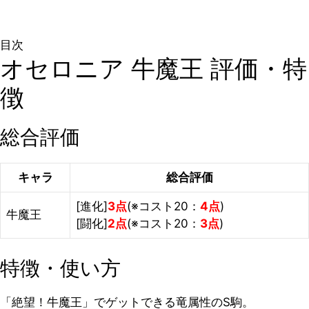
目次
オセロニア 牛魔王 評価・特
徴
総合評価
キャラ
総合評価
[進化]
3点
(※コスト20：
4点
)
牛魔王
[闘化]
2点
(※コスト20：
3点
)
特徴・使い方
「絶望！牛魔王」でゲットできる竜属性のS駒。