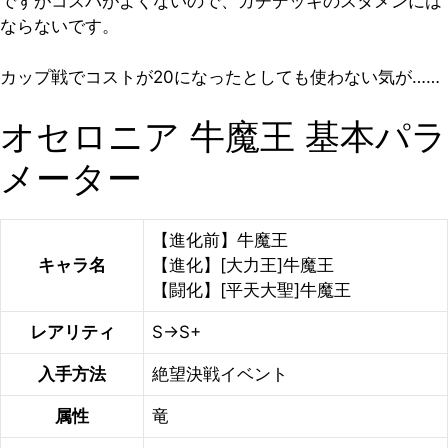
ですがコスパがよくないので、ガチデッキのスタメンには
ならないです。
カップ戦でコストが20になったとしても使わない気が……
オセロニア 牛魔王 基本パラ
メーター
【進化前】牛魔王
キャラ名
【進化】[大力王]牛魔王
【闘化】[平天大聖]牛魔王
レアリティ
S→S+
入手方法
絶望決戦イベント
属性
竜