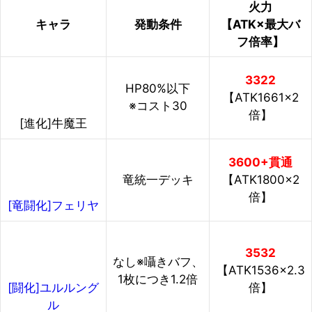
火力
キャラ
発動条件
【ATK×最大バ
フ倍率】
3322
HP80%以下
【ATK1661×2
※コスト30
倍】
[進化]牛魔王
3600+貫通
竜統一デッキ
【ATK1800×2
倍】
[竜闘化]フェリヤ
3532
なし※囁きバフ、
【ATK1536×2.3
1枚につき1.2倍
倍】
[闘化]ユルルング
ル