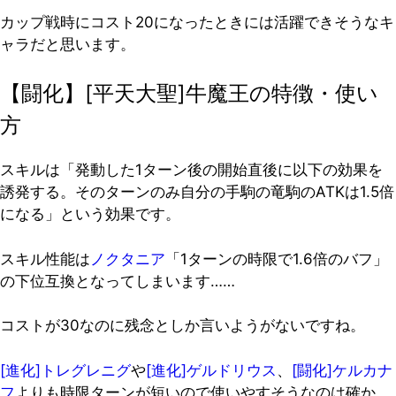
カップ戦時にコスト20になったときには活躍できそうなキ
ャラ
だと思います。
【闘化】[平天大聖]牛魔王の特徴・使い
方
スキルは「発動した1ターン後の開始直後に以下の効果を
誘発する。そのターンのみ自分の手駒の竜駒のATKは1.5倍
になる」という効果です。
スキル性能は
ノクタニア
「1ターンの時限で1.6倍のバフ」
の下位互換となってしまいます……
コストが30なのに残念としか言いようがないですね。
[進化]トレグレニグ
や
[進化]ゲルドリウス
、
[闘化]ケルカナ
フ
よりも時限ターンが短いので使いやすそうなのは確か。