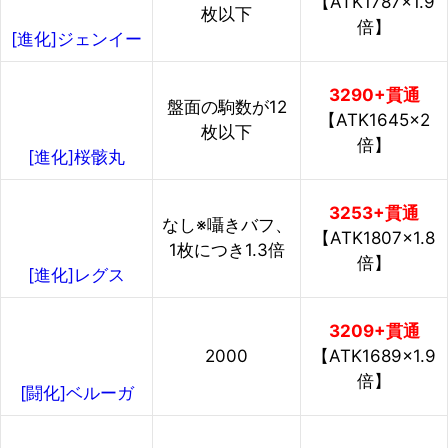
【ATK1787×1.9
枚以下
倍】
[進化]ジェンイー
3290+貫通
盤面の駒数が12
【ATK1645×2
枚以下
倍】
[進化]桜骸丸
3253+貫通
なし※囁きバフ、
【ATK1807×1.8
1枚につき1.3倍
倍】
[進化]レグス
3209+貫通
2000
【ATK1689×1.9
倍】
[闘化]ベルーガ