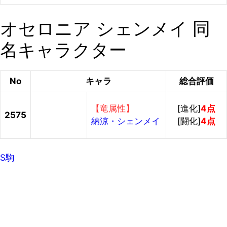
オセロニア シェンメイ 同
名キャラクター
No
キャラ
総合評価
【竜属性】
[進化]
4点
2575
納涼・シェンメイ
[闘化]
4点
S駒