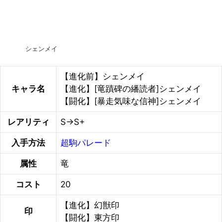
シェンメイ
【進化前】シェンメイ
キャラ名
【進化】[竜蹟碑の繙読者]シェンメイ
【闘化】[暴走気味な信神]シェンメイ
レアリティ
S→S+
入手方法
超駒パレード
属性
竜
コスト
20
【進化】幻獣印
印
【闘化】東方印