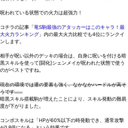
呪われている状態での火力は超強力！
コチラの記事「
竜S駒最強のアタッカーはこのキャラ！最
大火力ランキング
」内の最大火力比較でも4位にランクイ
ンします。
相手が呪い以外のデッキの場合は、自身に呪いを付ける暗
黒スキルを使って[闘化]シェンメイが呪われた状態で使う
のがベストですね。
現在の環境では運の要素も強く、なかなかハードルが高そ
うです……
暗黒スキル搭載駒が増えたことにより、スキル発動の難易
度が下がりました。
コンボスキルは「HPが60%以下の時発動でき、通常攻撃
が1.8倍になる」という効果です。