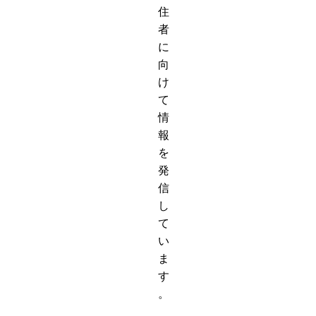
住
者
に
向
け
て
情
報
を
発
信
し
て
い
ま
す
。