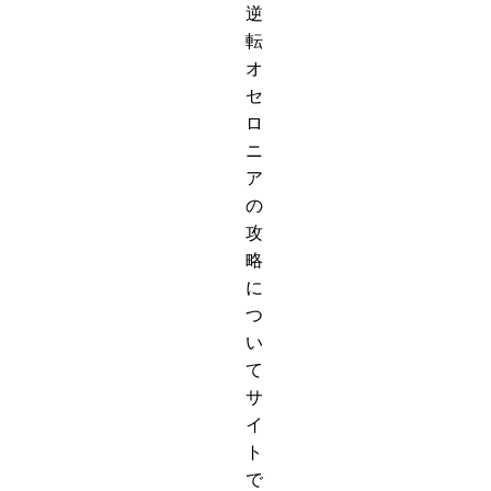
逆
転
オ
セ
ロ
ニ
ア
の
攻
略
に
つ
い
て
サ
イ
ト
で