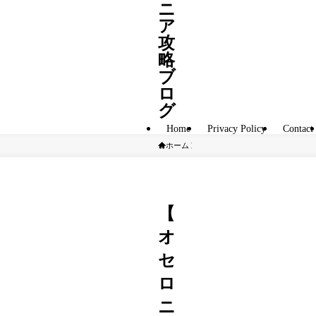
ニ
ア
攻
略
ブ
ロ
グ
Home
Privacy Policy
Contact
ホーム
S駒
【
オ
セ
ロ
ニ