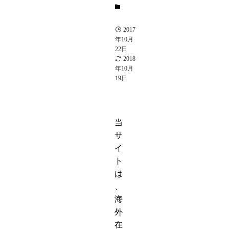
S
駒
2017
年10月
22日
2018
年10月
19日
当
サ
イ
ト
は
、
海
外
在