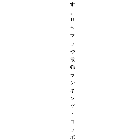
す
。
リ
セ
マ
ラ
や
最
強
ラ
ン
キ
ン
グ
・
コ
ラ
ボ