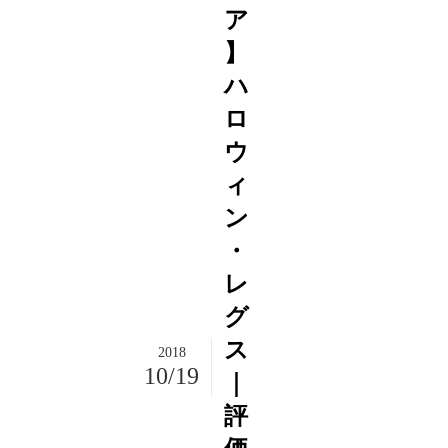
ア
】
ハ
ロ
ウ
ィ
ン
・
レ
グ
ス
2018
10/19
｜
評