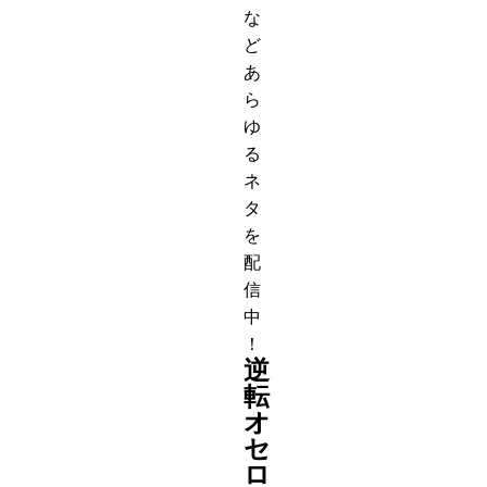
な
ど
あ
ら
ゆ
る
ネ
タ
を
配
信
中
！
逆
転
オ
セ
ロ