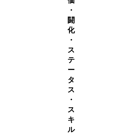
価
・
闘
化
・
ス
テ
ー
タ
ス
・
ス
キ
ル