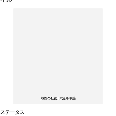
[怨憎の狂姫] 六条御息所
ステータス