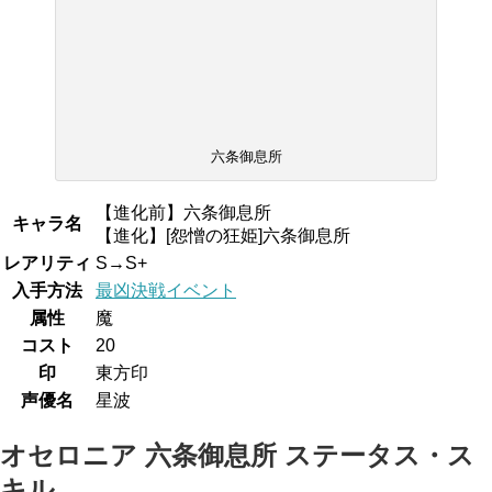
六条御息所
【進化前】六条御息所
キャラ名
【進化】[怨憎の狂姫]六条御息所
レアリティ
S→S+
入手方法
最凶決戦イベント
属性
魔
コスト
20
印
東方印
声優名
星波
オセロニア 六条御息所 ステータス・ス
キル