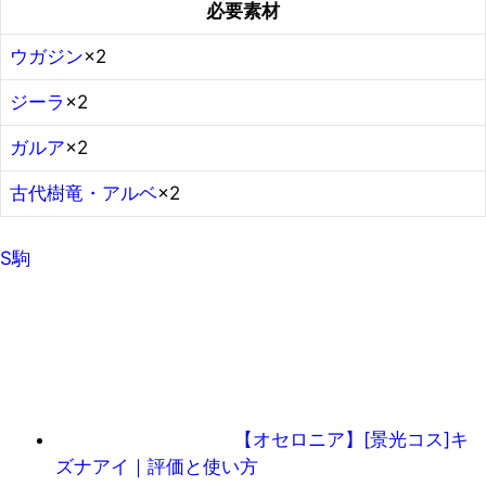
必要素材
ウガジン
×2
ジーラ
×2
ガルア
×2
古代樹竜・アルベ
×2
S駒
【オセロニア】[景光コス]キ
ズナアイ｜評価と使い方