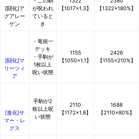
・この駒
1322
2380
が呪われ
【1017×1.3】
【1322×180%】
[闘化]ア
ていると
グアレー
き
ゲン
・竜統一
デッキ
1155
2426
・手駒が
【1050×1.1】
【1155×210%】
[闘化]マ
1枚以上
リーツィ
呪い状態
ア
手駒が2
2110
1688
枚以上呪
【1172×1.8】
【2110×80%】
[進化]サ
い状態
マー・レ
グス