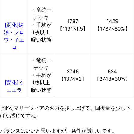
・竜統一
デッキ
1787
1429
・手駒が
[闘化]納
【1191×1.5】
【1787×80%】
1枚以上
涼・フロ
呪い状態
ワ・イエ
ロ
・竜統一
デッキ
2748
824
・手駒が
【1374×2】
【2748×30%】
1枚以上
[闘化]ミ
呪い状態
ニエラ
[闘化]マリーツィアの火力を少し上げて、回復量を少し下
げた感じですね。
バランスはいいと思いますが、条件が厳しいです。