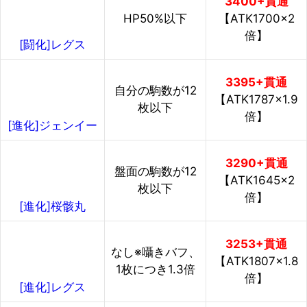
3400+貫通
HP50%以下
【ATK1700×2
倍】
[闘化]レグス
3395+貫通
自分の駒数が12
【ATK1787×1.9
枚以下
倍】
[進化]ジェンイー
3290+貫通
盤面の駒数が12
【ATK1645×2
枚以下
倍】
[進化]桜骸丸
3253+貫通
なし※囁きバフ、
【ATK1807×1.8
1枚につき1.3倍
倍】
[進化]レグス