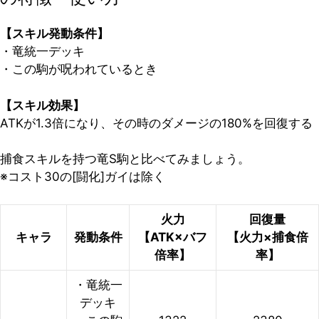
【スキル発動条件】
・竜統一デッキ
・この駒が呪われているとき
【スキル効果】
ATKが1.3倍になり、その時のダメージの180%を回復する
捕食スキルを持つ竜S駒と比べてみましょう。
※コスト30の[闘化]ガイは除く
火力
回復量
キャラ
発動条件
【ATK×バフ
【火力×捕食倍
倍率】
率】
・竜統一
デッキ