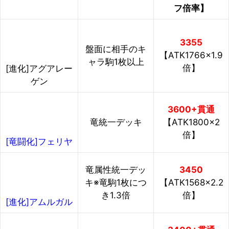
フ倍率】
3355
盤面に相手のキ
【ATK1766×1.9
ャラ駒1枚以上
倍】
[進化]アグアレー
ゲン
3600+貫通
竜統一デッキ
【ATK1800×2
倍】
[竜闘化]フェリヤ
竜属性統一デッ
3450
キ※竜駒1枚につ
【ATK1568×2.2
き1.3倍
倍】
[進化]アムルガル