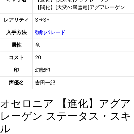
【闘化】[天変の嵐雪竜]アグアレーゲン
レアリティ
S→S+
入手方法
強駒パレード
属性
竜
コスト
20
印
幻獣印
声優名
吉田一紀
オセロニア 【進化】アグア
レーゲン ステータス・スキ
ル