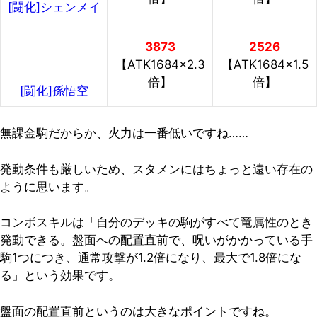
[闘化]シェンメイ
3873
2526
【ATK1684×2.3
【ATK1684×1.5
倍】
倍】
[闘化]孫悟空
無課金駒だからか、火力は一番低いですね……
発動条件も厳しいため、スタメンにはちょっと遠い存在の
ように思います。
コンボスキルは「自分のデッキの駒がすべて竜属性のとき
発動できる。盤面への配置直前で、呪いがかかっている手
駒1つにつき、通常攻撃が1.2倍になり、最大で1.8倍にな
る」という効果です。
盤面の配置直前というのは大きなポイントですね。