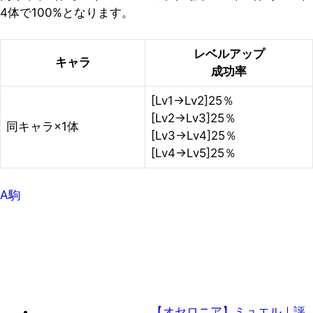
4体で100%となります。
レベルアップ
キャラ
成功率
[Lv1→Lv2]25％
[Lv2→Lv3]25％
同キャラ×1体
[Lv3→Lv4]25％
[Lv4→Lv5]25％
A駒
【オセロニア】ミュエル｜評