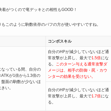
着がつくので竜デッキとの相性もGOOD！
りもこのように駒数依存のバフの方が使いやすいですね。
コンボスキル
自分のHPが減少していないほど通
常攻撃が上昇し、最大で
1.5倍
にな
る。
このターン与える通常攻撃ダ
になっている間、自分の
メージは、相手の防御・罠・カウ
ATKが1倍から1.3倍の
ンターの効果を受けない。
。盤面の駒数が少ないほ
大きい。
自分のHPが減少していないほど通
常攻撃が上昇し、最大で
1.7倍
にな
る。