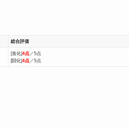
総合評価
[進化]
4点
／5点
[闘化]
4点
／5点
。