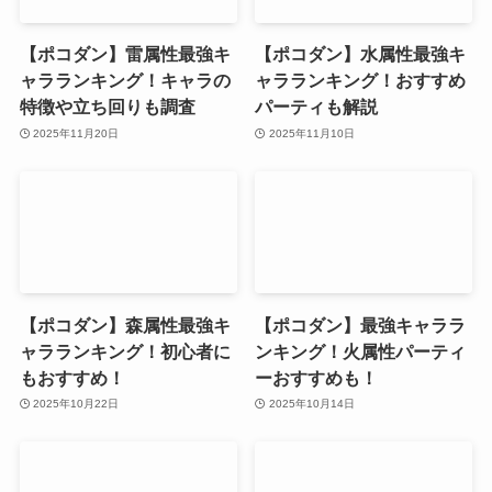
【ポコダン】雷属性最強キ
【ポコダン】水属性最強キ
ャラランキング！キャラの
ャラランキング！おすすめ
特徴や立ち回りも調査
パーティも解説
2025年11月20日
2025年11月10日
【ポコダン】森属性最強キ
【ポコダン】最強キャララ
ャラランキング！初心者に
ンキング！火属性パーティ
もおすすめ！
ーおすすめも！
2025年10月22日
2025年10月14日