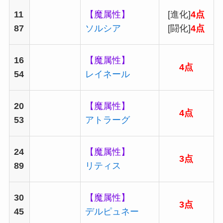
11
【魔属性】
[進化]
4点
87
ソルシア
[闘化]
4点
16
【魔属性】
4点
54
レイネール
20
【魔属性】
4点
53
アトラーグ
24
【魔属性】
3点
89
リティス
30
【魔属性】
3点
45
デルピュネー