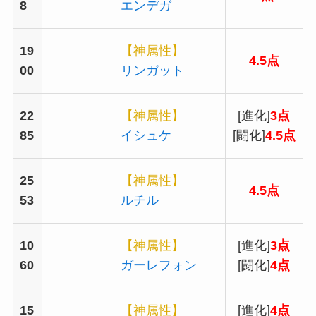
8
エンデガ
19
【神属性】
4.5点
00
リンガット
22
【神属性】
[進化]
3点
85
イシュケ
[闘化]
4.5点
25
【神属性】
4.5点
53
ルチル
10
【神属性】
[進化]
3点
60
ガーレフォン
[闘化]
4点
15
【神属性】
[進化]
4点