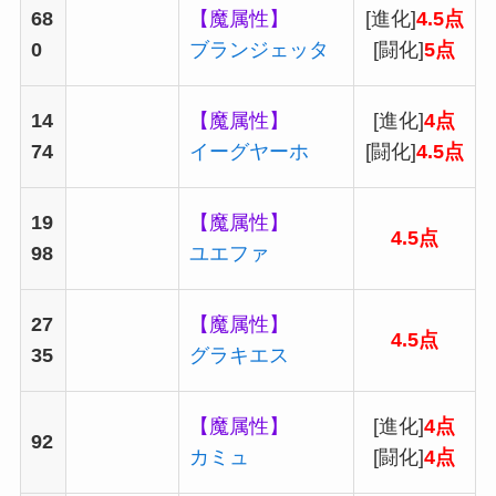
68
【魔属性】
[進化]
4.5点
0
ブランジェッタ
[闘化]
5点
14
【魔属性】
[進化]
4点
74
イーグヤーホ
[闘化]
4.5点
19
【魔属性】
4.5点
98
ユエファ
27
【魔属性】
4.5点
35
グラキエス
【魔属性】
[進化]
4点
92
カミュ
[闘化]
4点