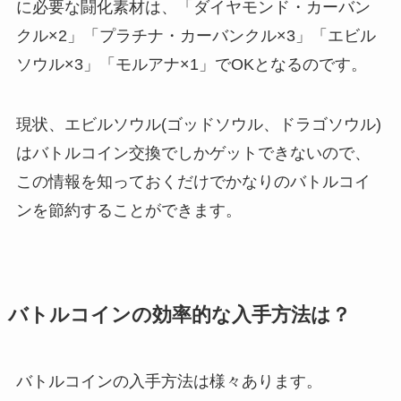
に必要な闘化素材は、「ダイヤモンド・カーバン
クル×2」「プラチナ・カーバンクル×3」「エビル
ソウル×3」「モルアナ×1」でOKとなるのです。
現状、エビルソウル(ゴッドソウル、ドラゴソウル)
はバトルコイン交換でしかゲットできないので、
この情報を知っておくだけでかなりのバトルコイ
ンを節約することができます。
バトルコインの効率的な入手方法は？
バトルコインの入手方法は様々あります。