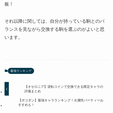
板！
それ以降に関しては、自分が持っている駒とのバ
ランスを見ながら交換する駒を選ぶのがよいと思
います。
最強ランキング
【オセロニア】逆転コインで交換できる限定キャラの
評価まとめ
【ポコダン】最強キャラランキング！火属性パーティーお
すすめも！