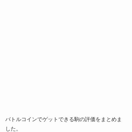
バトルコインでゲットできる駒の評価をまとめま
した。