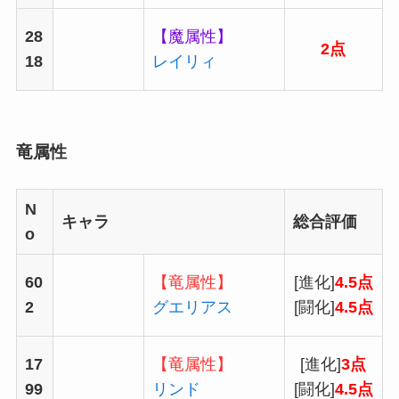
28
【魔属性】
2点
18
レイリィ
竜属性
N
キャラ
総合評価
o
60
【竜属性】
[進化]
4.5点
2
グエリアス
[闘化]
4.5点
17
【竜属性】
[進化]
3点
99
リンド
[闘化]
4.5点