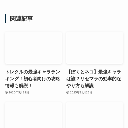
関連記事
トレクルの最強キャララン
【ぼくとネコ】最強キャラ
キング！初心者向けの攻略
は誰？リセマラの効率的な
情報も解説！
やり方も解説
2026年5月18日
2025年11月29日