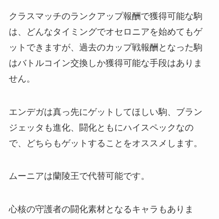
クラスマッチのランクアップ報酬で獲得可能な駒
は、どんなタイミングでオセロニアを始めてもゲ
ットできますが、過去のカップ戦報酬となった駒
はバトルコイン交換しか獲得可能な手段はありま
せん。
エンデガは真っ先にゲットしてほしい駒、ブラン
ジェッタも進化、闘化ともにハイスペックなの
で、どちらもゲットすることをオススメします。
ムーニアは蘭陵王で代替可能です。
心核の守護者の闘化素材
となるキャラもありま