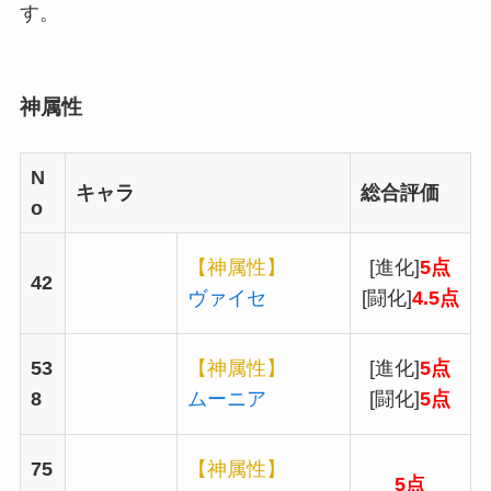
す。
神属性
N
キャラ
総合評価
o
【神属性】
[進化]
5点
42
ヴァイセ
[闘化]
4.5点
53
【神属性】
[進化]
5点
8
ムーニア
[闘化]
5点
75
【神属性】
5点