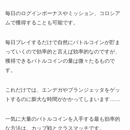
毎日のログインボーナスやミッション、コロシア
ムで獲得することも可能です。
毎日プレイするだけで自然にバトルコインが貯ま
っていくので効率的と言えば効率的なのですが、
獲得できるバトルコインの量は微々たるもので
す。
これだけでは、エンデガやブランジェッタをゲッ
トするのに膨大な時間がかかってしまいます……
一気に大量のバトルコインを入手する最も効率的
な方法は、カップ戦とクラスマッチです。