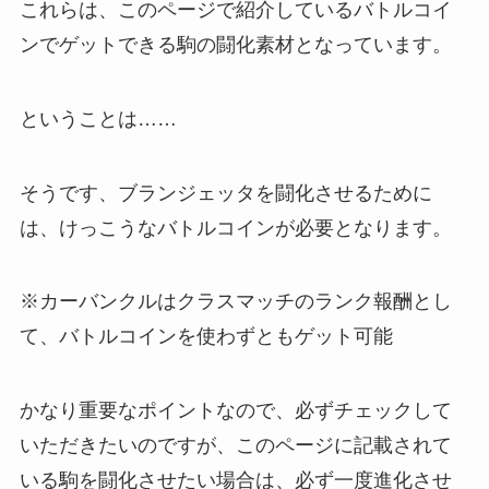
これらは、このページで紹介しているバトルコイ
ンでゲットできる駒の闘化素材となっています。
ということは……
そうです、ブランジェッタを闘化させるために
は、けっこうなバトルコインが必要となります。
※カーバンクルはクラスマッチのランク報酬とし
て、バトルコインを使わずともゲット可能
かなり重要なポイントなので、必ずチェックして
いただきたいのですが、このページに記載されて
いる駒を闘化させたい場合は、必ず一度進化させ