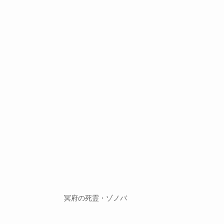
冥府の死霊・ゾノバ