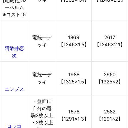
ッキ
【1362×1.4】
【1246×2.2】
[竜闘化]ル
ーベルム
※コスト15
竜統一デ
1869
2617
ッキ
【1246×1.5】
【1246×2.1】
阿散井恋
次
竜統一デ
1988
2650
ッキ
【1325×1.5】
【1325×2】
ニンブス
・盤面に
自分の竜
1678
2582
駒2枚以上
【1291×1.3】
【1291×2】
・2枚以上
ロッコ