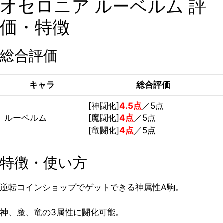
オセロニア ルーベルム 評
価・特徴
総合評価
キャラ
総合評価
[神闘化]
4.5点
／5点
ルーベルム
[魔闘化]
4点
／5点
[竜闘化]
4点
／5点
特徴・使い方
逆転コインショップでゲットできる神属性A駒。
神、魔、竜の3属性に闘化可能。