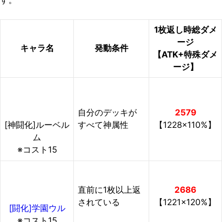
す。
1枚返し時総ダメ
ージ
キャラ名
発動条件
【ATK+特殊ダメ
ージ】
自分のデッキが
2579
すべて神属性
【1228×110%】
[神闘化]ルーベル
ム
※コスト15
直前に1枚以上返
2686
されている
【1221×120%】
[闘化]学園ウル
※コスト15