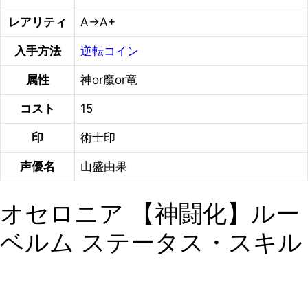
レアリティ
A→A+
入手方法
逆転コイン
属性
神or魔or竜
コスト
15
印
術士印
声優名
山盛由果
オセロニア 【神闘化】ルー
ベルム ステータス・スキル