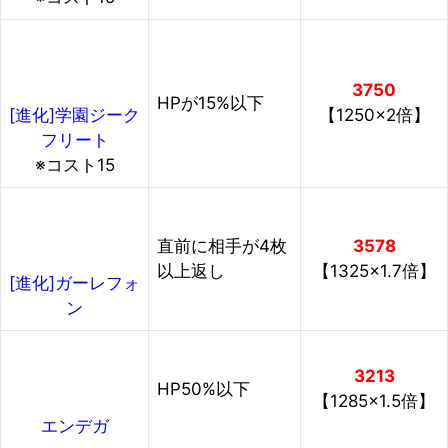
3750
HPが15%以下
【1250×2倍】
[進化]学園ジーク
フリート
※コスト15
直前に相手が4枚
3578
以上返し
【1325×1.7倍】
[進化]ガーレフォ
ン
3213
HP50%以下
【1285×1.5倍】
エンデガ