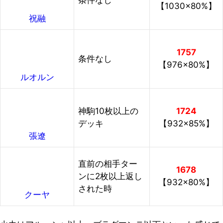
【1030×80%】
祝融
1757
条件なし
【976×80%】
ルオルン
神駒10枚以上の
1724
デッキ
【932×85%】
張遼
直前の相手ター
1678
ンに2枚以上返し
【932×80%】
された時
クーヤ