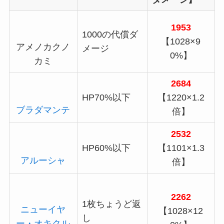
1953
1000の代償ダ
【1028×9
アメノカクノ
メージ
0%】
カミ
2684
HP70%以下
【1220×1.2
ブラダマンテ
倍】
2532
HP60%以下
【1101×1.3
アルーシャ
倍】
2262
1枚ちょうど返
ニューイヤ
【1028×12
し
ー・オキクル