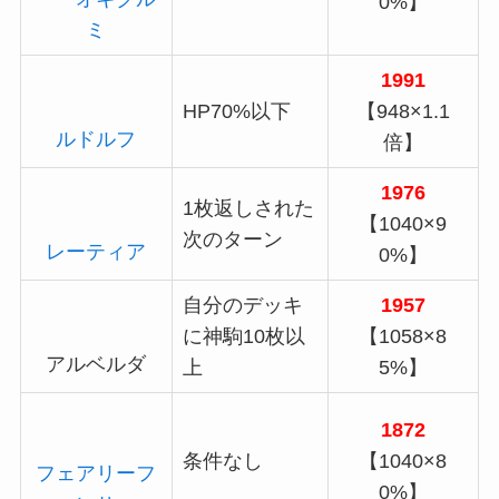
0%】
ミ
1991
HP70%以下
【948×1.1
ルドルフ
倍】
1976
1枚返しされた
【1040×9
次のターン
レーティア
0%】
自分のデッキ
1957
に神駒10枚以
【1058×8
アルベルダ
上
5%】
1872
条件なし
【1040×8
フェアリーフ
0%】