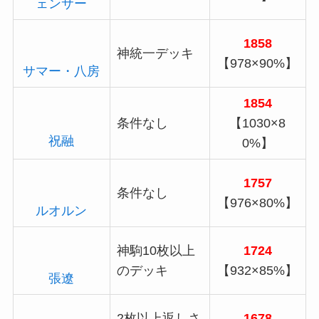
ェンサー
1858
神統一デッキ
【978×90%】
サマー・八房
1854
条件なし
【1030×8
祝融
0%】
1757
条件なし
【976×80%】
ルオルン
神駒10枚以上
1724
のデッキ
【932×85%】
張遼
2枚以上返しさ
1678