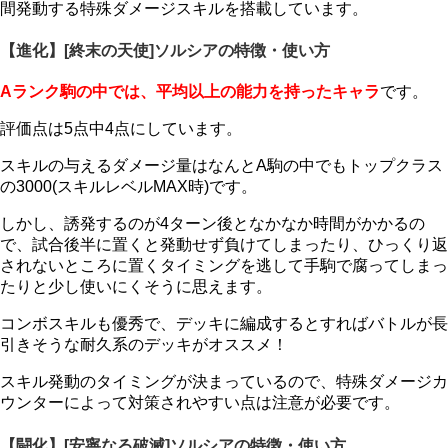
間発動する特殊ダメージスキルを搭載しています。
【進化】[終末の天使]ソルシアの特徴・使い方
Aランク駒の中では、平均以上の能力を持ったキャラ
です。
評価点は5点中4点にしています。
スキルの与えるダメージ量はなんとA駒の中でもトップクラス
の3000(スキルレベルMAX時)です。
しかし、誘発するのが4ターン後となかなか時間がかかるの
で、試合後半に置くと発動せず負けてしまったり、ひっくり返
されないところに置くタイミングを逃して手駒で腐ってしまっ
たりと少し使いにくそうに思えます。
コンボスキルも優秀で、デッキに編成するとすればバトルが長
引きそうな耐久系のデッキがオススメ！
スキル発動のタイミングが決まっているので、特殊ダメージカ
ウンターによって対策されやすい点は注意が必要です。
【闘化】[安寧なる破滅]ソルシアの特徴・使い方