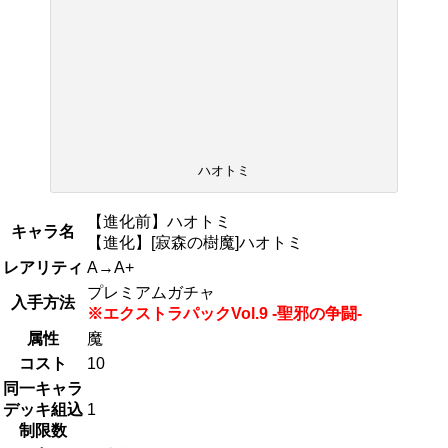
ハオトミ
【進化前】ハオトミ
キャラ名
【進化】[寂森の樹魔]ハオトミ
レアリティ
A→A+
プレミアムガチャ
入手方法
※エクストラパックVol.9 -聖邪の争闘-
属性
魔
コスト
10
同一キャラ
デッキ組込
1
制限数