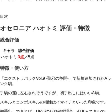
目次
オセロニア ハオトミ 評価・特徴
総合評価
キャラ
総合評価
ハオトミ
3点
／5点
特徴・使い方
「エクストラパックVol.9 -聖邪の争闘-」で新規追加されたAラ
ンク駒。
手駒の運に左右されそうですが、初手出しにはいいA駒。
スキルとコンボスキルの相性はイマイチといった印象です。
初手出しできれば、HPが25000程度場合、ATK＋スキルで