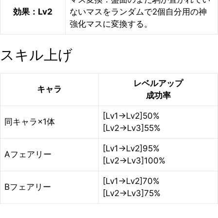
効果：Lv2
ないマスをランダムで2個自分用の神
強化マスに変換する。
スキル上げ
レベルアップ
キャラ
成功率
[Lv1→Lv2]50%
同キャラ×1体
[Lv2→Lv3]55%
[Lv1→Lv2]95%
Aフェアリー
[Lv2→Lv3]100%
[Lv1→Lv2]70%
Bフェアリー
[Lv2→Lv3]75%