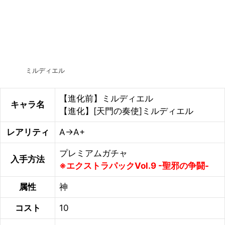
ミルディエル
【進化前】ミルディエル
キャラ名
【進化】[天門の奏使]ミルディエル
レアリティ
A→A+
プレミアムガチャ
入手方法
※エクストラパックVol.9 -聖邪の争闘-
属性
神
コスト
10