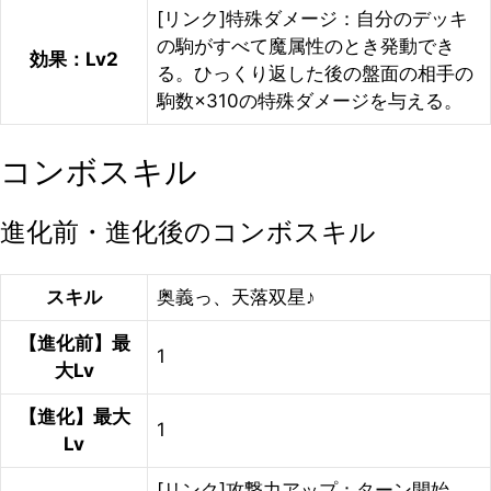
[リンク]特殊ダメージ：自分のデッキ
の駒がすべて魔属性のとき発動でき
効果：Lv2
る。ひっくり返した後の盤面の相手の
駒数×310の特殊ダメージを与える。
コンボスキル
進化前・進化後のコンボスキル
スキル
奥義っ、天落双星♪
【進化前】最
1
大Lv
【進化】最大
1
Lv
[リンク]攻撃力アップ：ターン開始