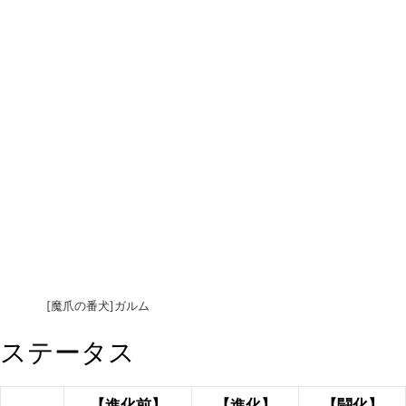
[魔爪の番犬]ガルム
ステータス
【進化前】
【進化】
【闘化】