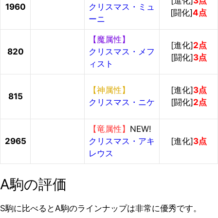
[進化]
3点
1960
クリスマス・ミュ
[闘化]
4点
ーニ
【魔属性】
[進化]
2点
820
クリスマス・メフ
[闘化]
3点
ィスト
【神属性】
[進化]
3点
815
クリスマス・ニケ
[闘化]
2点
【竜属性】
NEW!
2965
クリスマス・アキ
[進化]
3点
レウス
A駒の評価
S駒に比べるとA駒のラインナップは非常に優秀です。