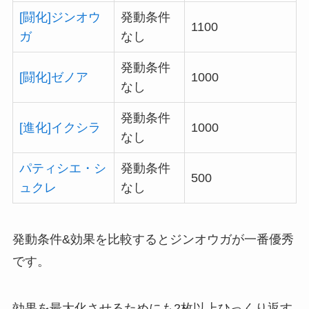
[闘化]ジンオウ
発動条件
1100
ガ
なし
発動条件
[闘化]ゼノア
1000
なし
発動条件
[進化]イクシラ
1000
なし
パティシエ・シ
発動条件
500
ュクレ
なし
発動条件&効果を比較するとジンオウガが一番優秀
です。
効果を最大化させるためにも2枚以上ひっくり返す