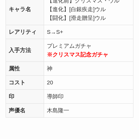
【進化前】クリスマス・ウル
キャラ名
【進化】[白銀疾走]ウル
【闘化】[滑走贈呈]ウル
レアリティ
S→S+
プレミアムガチャ
入手方法
※クリスマス記念ガチャ
属性
神
コスト
20
印
導師印
声優名
木島隆一