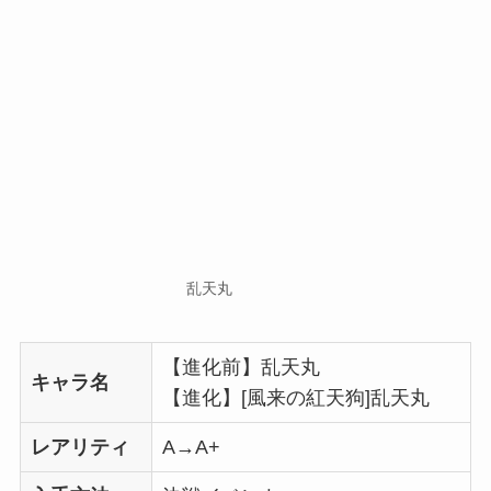
乱天丸
【進化前】乱天丸
キャラ名
【進化】[風来の紅天狗]乱天丸
レアリティ
A→A+