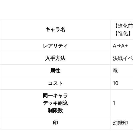
【進化前
キャラ名
【進化】
レアリティ
A→A+
入手方法
決戦イベ
属性
竜
コスト
10
同一キャラ
デッキ組込
1
制限数
印
幻獣印