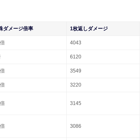
殊ダメージ倍率
1枚返しダメージ
5倍
4043
倍
6120
6倍
3549
3倍
3220
5倍
3145
4倍
3086