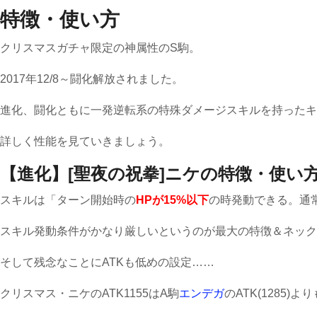
特徴・使い方
クリスマスガチャ限定の神属性のS駒。
2017年12/8～闘化解放されました。
進化、闘化ともに一発逆転系の特殊ダメージスキルを持ったキ
詳しく性能を見ていきましょう。
【進化】[聖夜の祝拳]ニケの特徴・使い
スキルは「ターン開始時の
HPが15%以下
の時発動できる。通
スキル発動条件がかなり厳しいというのが最大の特徴＆ネック
そして残念なことにATKも低めの設定……
クリスマス・ニケのATK1155はA駒
エンデガ
のATK(1285)