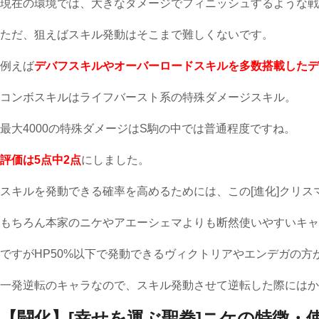
現在の環境では、大きなダメージでフィニッシュするような戦
ただ、狙えばスキル発動はそこまで難しくないです。
例えば
デバフスキルやオーバーロードスキルを多数搭載したデ
コンボスキルはライフバースト系の特殊ダメージスキル。
最大4000の特殊ダメージはS駒の中では普通程度ですね。
評価は5点中2点
にしました。
スキルを発動できる確率を高めるためには、この[進化]クリ
もちろん本家のニケやアエーシェマよりも断然使いやすいキャ
ですがHP50%以下で発動できるヴィクトリアやエンデガの方
一発逆転のキャラなので、スキル発動させて逆転した際にはか
【闘化】[幸せを運ぶ聖拳]ニケの特徴・