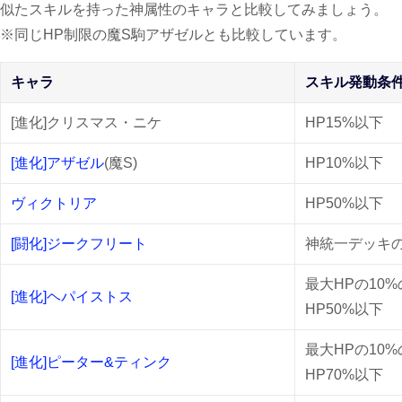
似たスキルを持った神属性のキャラと比較してみましょう。
※同じHP制限の魔S駒アザゼルとも比較しています。
キャラ
スキル発動条
[進化]クリスマス・ニケ
HP15%以下
[進化]アザゼル
(魔S)
HP10%以下
ヴィクトリア
HP50%以下
[闘化]ジークフリート
神統一デッキ
最大HPの10
[進化]ヘパイストス
HP50%以下
最大HPの10
[進化]ピーター&ティンク
HP70%以下