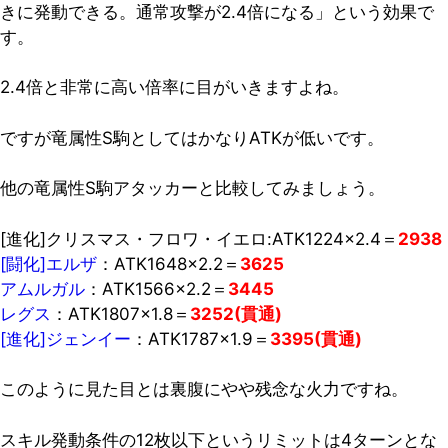
きに発動できる。通常攻撃が2.4倍になる」という効果で
す。
2.4倍と非常に高い倍率に目がいきますよね。
ですが
竜属性S駒としてはかなりATKが低い
です。
他の竜属性S駒アタッカーと比較してみましょう。
[進化]クリスマス・フロワ・イエロ:ATK1224×2.4＝
2938
[闘化]エルザ
：ATK1648×2.2＝
3625
アムルガル
：ATK1566×2.2＝
3445
レグス
：ATK1807×1.8＝
3252(貫通)
[進化]ジェンイー
：ATK1787×1.9＝
3395(貫通)
このように見た目とは裏腹にやや残念な火力ですね。
スキル発動条件の12枚以下というリミットは4ターンとな