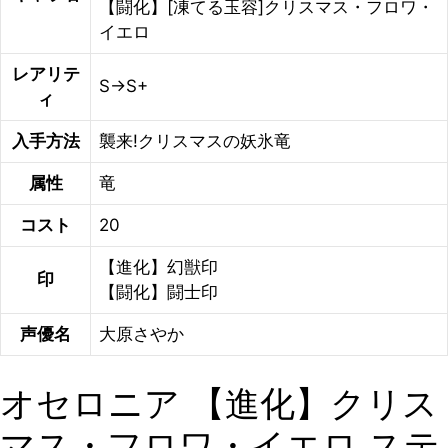
【闘化】[凍てる玉容]クリスマス・フロワ・
イエロ
レアリテ
S→S+
ィ
入手方法
襲来!クリスマスの妖氷竜
属性
竜
コスト
20
【進化】幻獣印
印
【闘化】闘士印
声優名
大原さやか
オセロニア 【進化】クリス
マス・フロワ・イエロ ステ