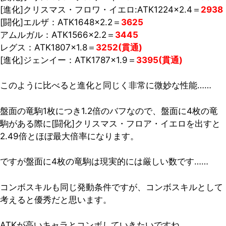
[進化]クリスマス・フロワ・イエロ:ATK1224×2.4＝
2938
[闘化]エルザ：ATK1648×2.2＝
3625
アムルガル：ATK1566×2.2＝
3445
レグス：ATK1807×1.8＝
3252(貫通)
[進化]ジェンイー：ATK1787×1.9＝
3395(貫通)
このように比べると進化と同じく非常に微妙な性能……
盤面の竜駒1枚につき1.2倍のバフなので、盤面に4枚の竜
駒がある際に[闘化]クリスマス・フロア・イエロを出すと
2.49倍とほぼ最大倍率になります。
ですが盤面に4枚の竜駒は現実的には厳しい数です……
コンボスキルも同じ発動条件ですが、コンボスキルとして
考えると優秀だと思います。
ATKが高いキャラとコンボしていきたいですね。