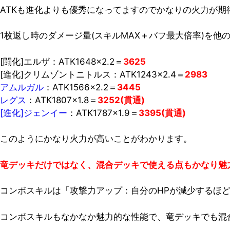
ATKも進化よりも優秀になってますのでかなりの火力が期
1枚返し時のダメージ量(スキルMAX＋バフ最大倍率)を他
[闘化]エルザ：ATK1648×2.2＝
3625
[進化]クリムゾントニトルス：ATK1243×2.4＝
2983
アムルガル
：ATK1566×2.2＝
3445
レグス
：ATK1807×1.8＝
3252(貫通)
[進化]ジェンイー
：ATK1787×1.9＝
3395(貫通)
このようにかなり火力が高いことがわかります。
竜デッキだけではなく、混合デッキで使える点もかなり魅
コンボスキルは「攻撃力アップ：自分のHPが減少するほ
コンボスキルもなかなか魅力的な性能で、竜デッキでも混