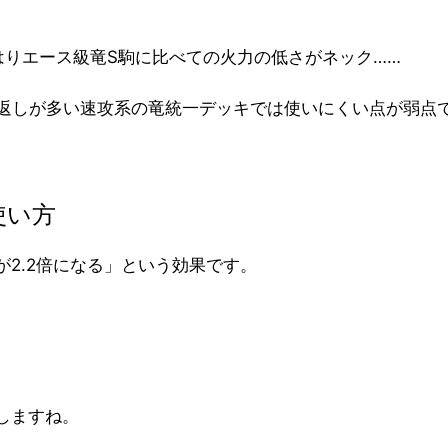
はりエース級竜S駒に比べての火力の低さがネック……
枚返しが多い速攻系の竜統一デッキでは使いにくい点が弱点
使い方
2.2倍になる」という効果です。
しますね。