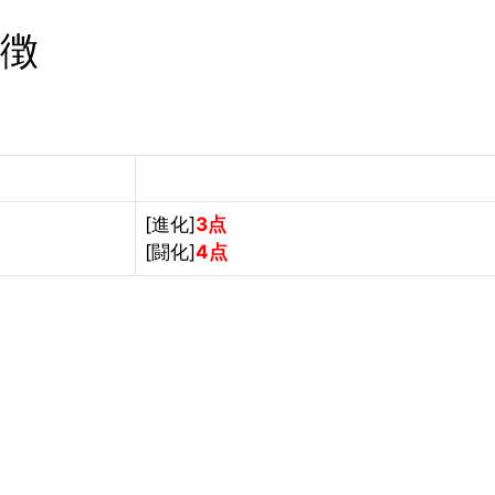
特徴
[進化]
3点
[闘化]
4点