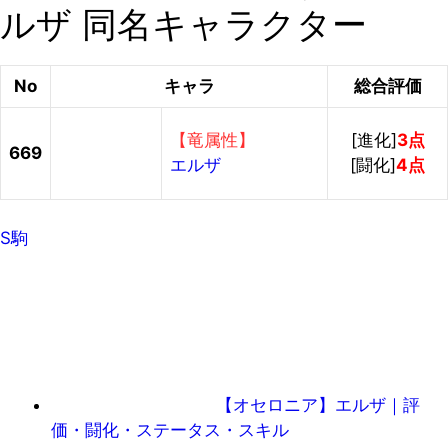
ルザ 同名キャラクター
No
キャラ
総合評価
【竜属性】
[進化]
3点
669
エルザ
[闘化]
4点
S駒
【オセロニア】エルザ｜評
価・闘化・ステータス・スキル