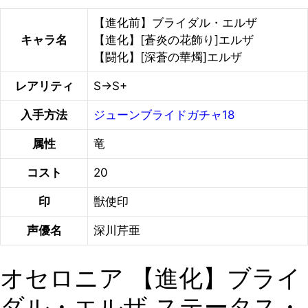
【進化前】ブライダル・エルザ
キャラ名
【進化】[蒼炎の花飾り]エルザ
【闘化】[深蒼の華燭]エルザ
レアリティ
S→S+
入手方法
ジューンブライドガチャ18
属性
竜
コスト
20
印
獣使印
声優名
深川芹亜
オセロニア 【進化】ブライ
ダル・エルザ ステータス・