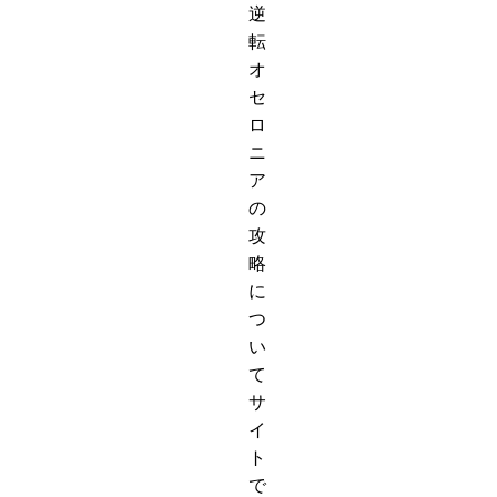
逆
転
オ
セ
ロ
ニ
ア
の
攻
略
に
つ
い
て
サ
イ
ト
で