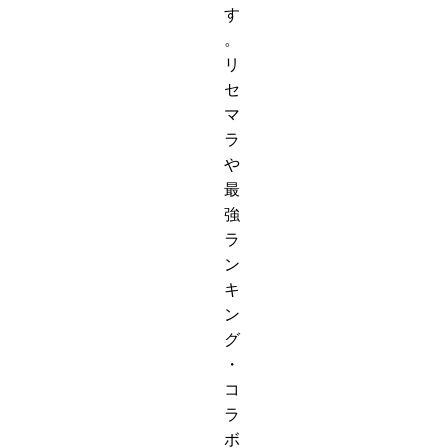
す
。
リ
セ
マ
ラ
や
最
強
ラ
ン
キ
ン
グ
・
コ
ラ
ボ