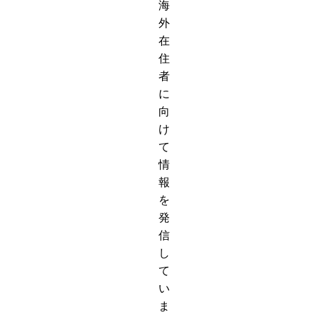
海
外
在
住
者
に
向
け
て
情
報
を
発
信
し
て
い
ま