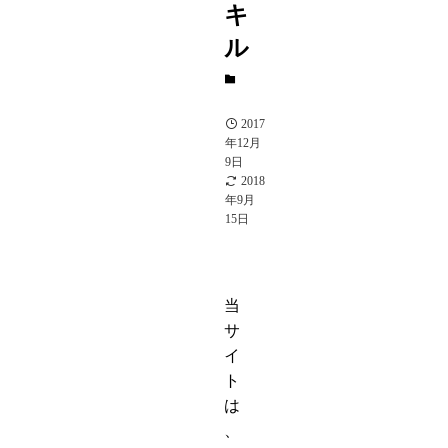
キ
ル
S
駒
2017
年12月
9日
2018
年9月
15日
当
サ
イ
ト
は
、