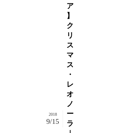
ア
】
ク
リ
ス
マ
ス
・
レ
オ
ノ
ー
2018
9/15
ラ