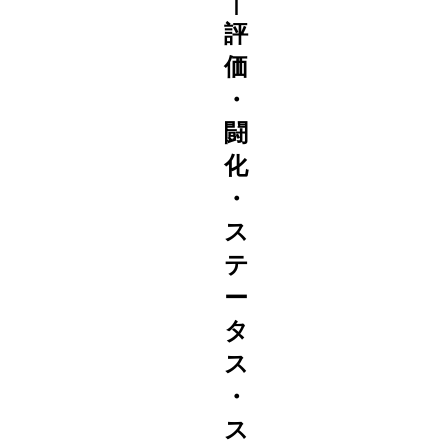
｜
評
価
・
闘
化
・
ス
テ
ー
タ
ス
・
ス