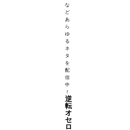
な
ど
あ
ら
ゆ
る
ネ
タ
を
配
信
中
！
逆
転
オ
セ
ロ