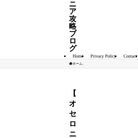
ニ
ア
攻
略
ブ
ロ
グ
Home
Privacy Policy
Contact
ホーム
S駒
【
オ
セ
ロ
ニ