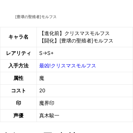
[豊壌の聖殖者]モルフス
【進化前】クリスマスモルフス
キャラ名
【闘化】[豊壌の聖殖者]モルフス
レアリティ
S→S+
入手方法
最凶!クリスマスモルフス
属性
魔
コスト
20
印
魔界印
声優
真木駿一