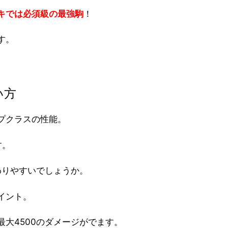
キでは必須級の最強駒
！
す。
い方
プクラスの性能。
す。
わりやすいでしょうか。
イント。
大4500のダメージがでます。