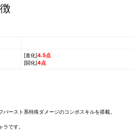
特徴
[進化]
4.5点
[闘化]
4点
フバースト系特殊ダメージのコンボスキルを搭載。
ャラです。