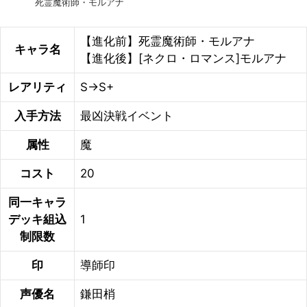
死霊魔術師・モルアナ
【進化前】死霊魔術師・モルアナ
キャラ名
【進化後】[ネクロ・ロマンス]モルアナ
レアリティ
S→S+
入手方法
最凶決戦イベント
属性
魔
コスト
20
同一キャラ
デッキ組込
1
制限数
印
導師印
声優名
鎌田梢