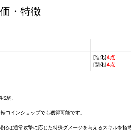
評価・特徴
[進化]
4点
[闘化]
4点
性S駒。
逆転コインショップでも獲得可能です。
闘化は通常攻撃に応じた特殊ダメージを与えるスキルを搭