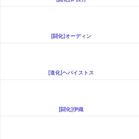
[闘化]オーディン
[進化]ヘパイストス
[闘化]伊織