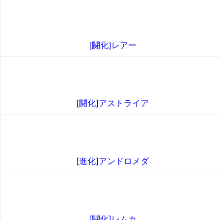
[闘化]レアー
[闘化]アストライア
[進化]アンドロメダ
[闘化]レムカ