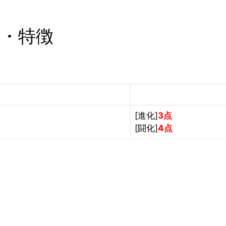
価・特徴
[進化]
3点
[闘化]
4点