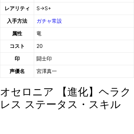
レアリティ
S→S+
入手方法
ガチャ常設
属性
竜
コスト
20
印
闘士印
声優名
宮澤真一
オセロニア 【進化】ヘラク
レス ステータス・スキル