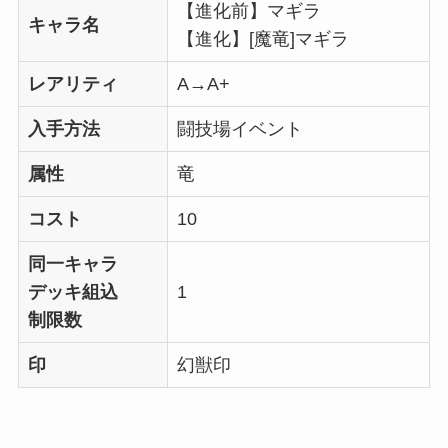
【進化前】マギラ
キャラ名
【進化】[魔竜]マギラ
レアリティ
A→A+
入手方法
闘技場イベント
属性
竜
コスト
10
同一キャラ
デッキ組込
1
制限数
印
幻獣印