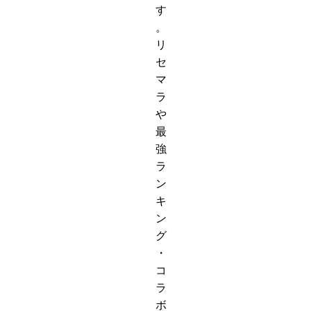
す
。
リ
セ
マ
ラ
や
最
強
ラ
ン
キ
ン
グ
・
コ
ラ
ボ