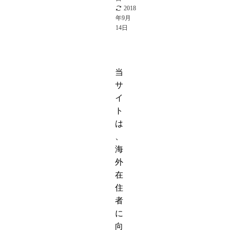
2018
年9月
14日
当
サ
イ
ト
は
、
海
外
在
住
者
に
向