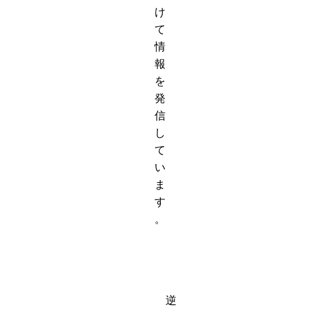
け
て
情
報
を
発
信
し
て
い
ま
す
。
逆