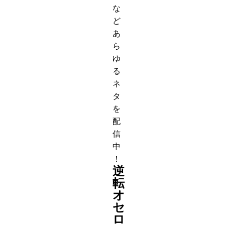
な
ど
あ
ら
ゆ
る
ネ
タ
を
配
信
中
！
逆
転
オ
セ
ロ