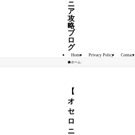
ニ
ア
攻
略
ブ
ロ
グ
Home
Privacy Policy
Contact
ホーム
A駒
【
オ
セ
ロ
ニ