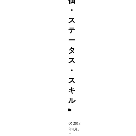
価
・
ス
テ
ー
タ
ス
・
ス
キ
ル
A
駒
2018
年4月5
日