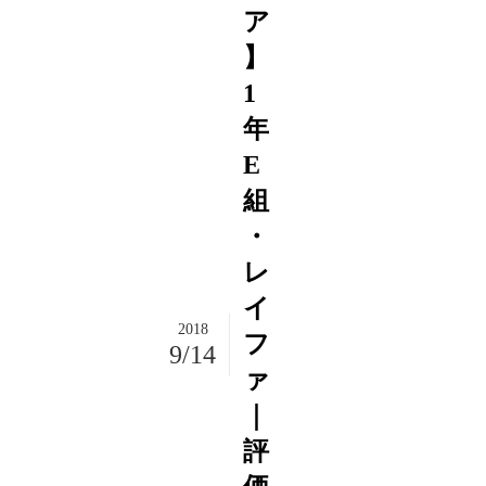
ア
】
1
年
E
組
・
レ
イ
2018
フ
9/14
ァ
｜
評