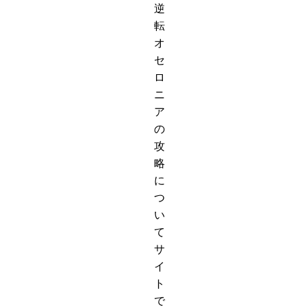
逆
転
オ
セ
ロ
ニ
ア
の
攻
略
に
つ
い
て
サ
イ
ト
で