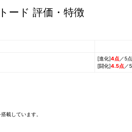
トード 評価・特徴
[進化]
4点
／5
[闘化]
4.5点
／
を搭載しています。