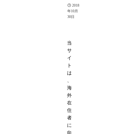
2018
年10月
30日
当
サ
イ
ト
は
、
海
外
在
住
者
に
向