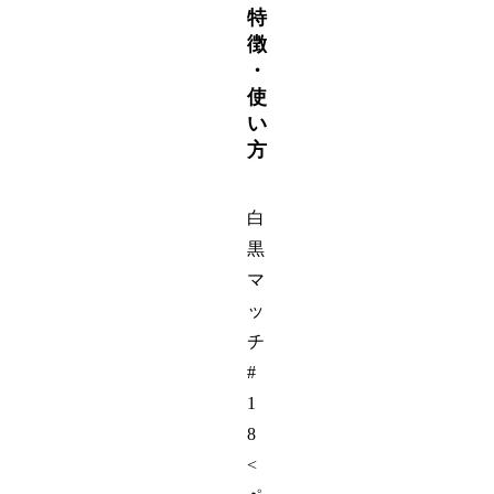
特
徴
・
使
い
方
白
黒
マ
ッ
チ
#
1
8
<