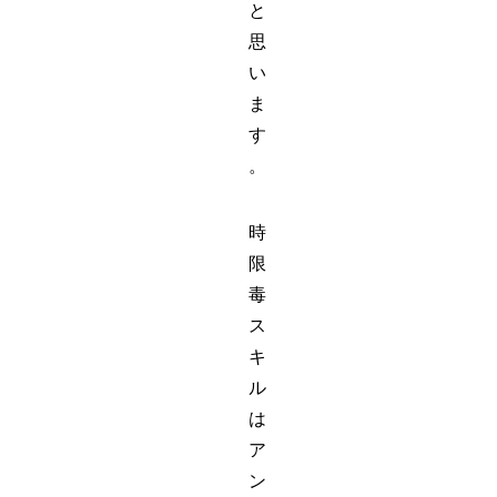
と
思
い
ま
す
。
時
限
毒
ス
キ
ル
は
ア
ン