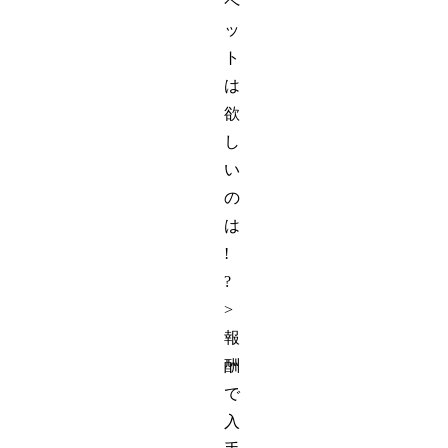
ペ
ッ
ト
は
欲
し
い
の
は
!
?
>
報
酬
で
入