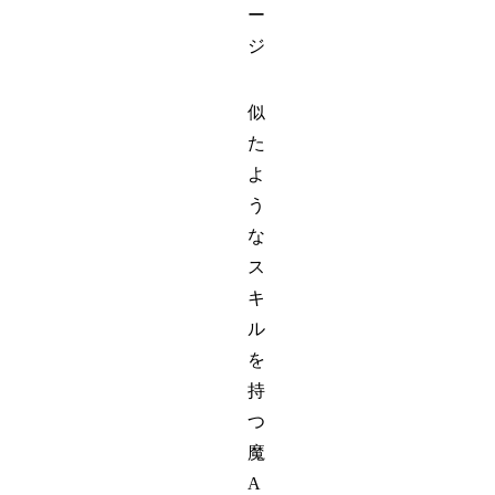
ー
ジ
似
た
よ
う
な
ス
キ
ル
を
持
つ
魔
A