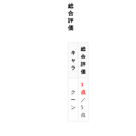
総
合
評
価
総
キ
合
ャ
評
ラ
価
3
ク
点
ー
／
ン
5
点