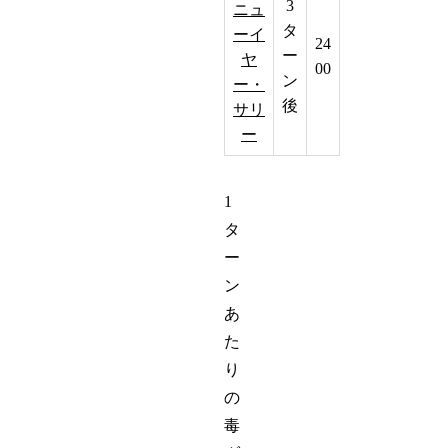
3
ニュ
タ
ーイ
24
ー
ヤ
00
ン
ー・
後
サリ
ー
1
タ
ー
ン
あ
た
り
の
毒