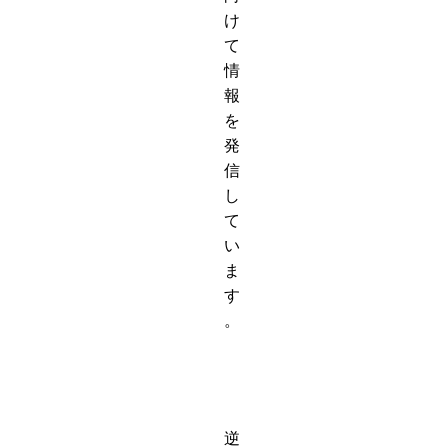
け
て
情
報
を
発
信
し
て
い
ま
す
。
逆