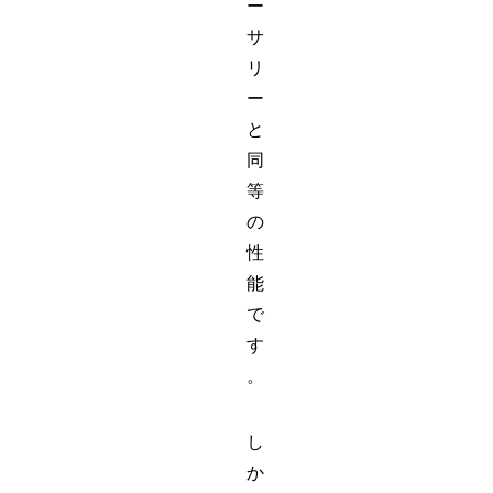
ー
サ
リ
ー
と
同
等
の
性
能
で
す
。
し
か