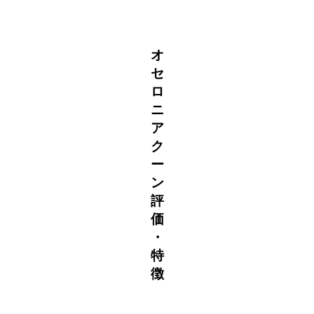
オ
セ
ロ
ニ
ア
ク
ー
ン
評
価
・
特
徴