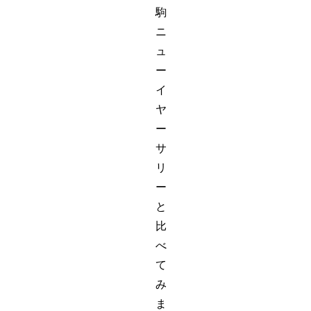
駒
ニ
ュ
ー
イ
ヤ
ー
サ
リ
ー
と
比
べ
て
み
ま