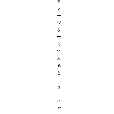
ダ
メ
ー
ジ
を
考
え
て
み
る
と
ニ
ュ
ー
イ
ヤ