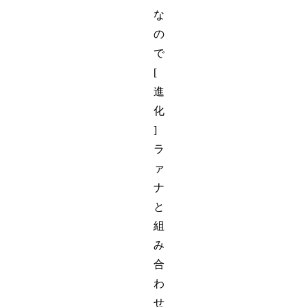
な
の
で
[
進
化
]
ラ
ァ
ナ
と
組
み
合
わ
せ