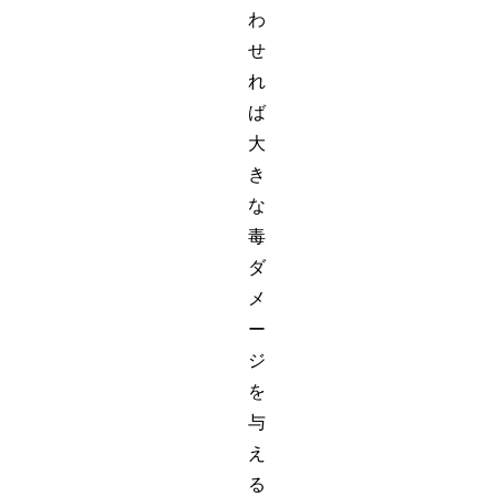
わ
せ
れ
ば
大
き
な
毒
ダ
メ
ー
ジ
を
与
え
る