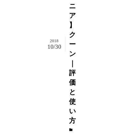
ニ
ア
】
ク
2018
ー
10/30
ン
｜
評
価
と
使
い
方
A
駒