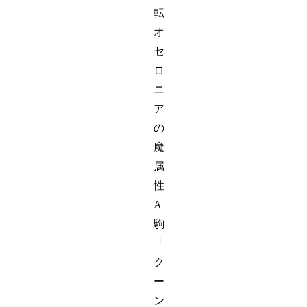
転
オ
セ
ロ
ニ
ア
の
魔
属
性
A
駒
「
ク
ー
ン