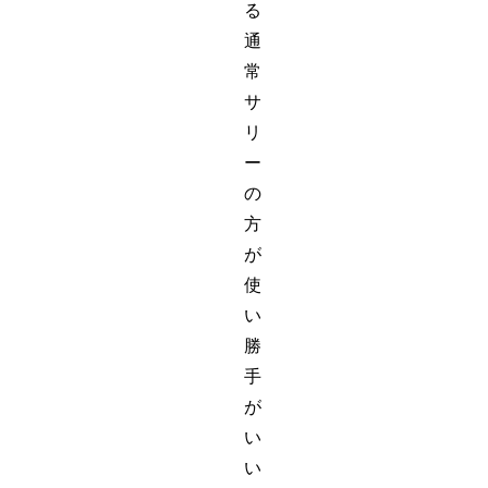
る
通
常
サ
リ
ー
の
方
が
使
い
勝
手
が
い
い