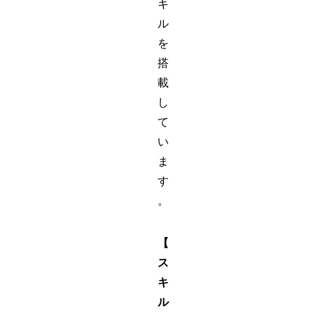
キ
ル
を
搭
載
し
て
い
ま
す
。
【
ス
キ
ル