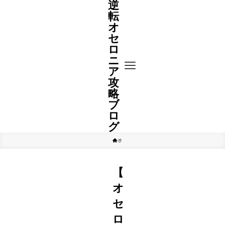
逆
転
オ
セ
ロ
ニ
ア
攻
略
ブ
ロ
グ
ホーム
A駒
【
オ
セ
ロ