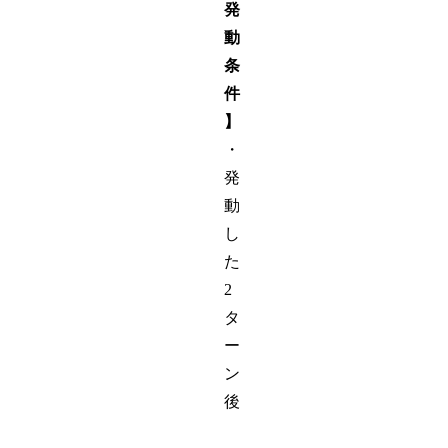
発
動
条
件
】
・
発
動
し
た
2
タ
ー
ン
後