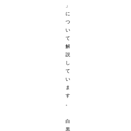
」
に
つ
い
て
解
説
し
て
い
ま
す
。
白
黒