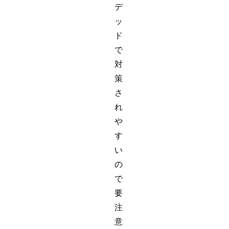
デ
ッ
ド
で
対
策
さ
れ
や
す
い
の
で
要
注
意