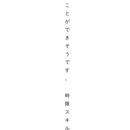
こ
と
が
で
き
そ
う
で
す
。
時
限
ス
キ
ル