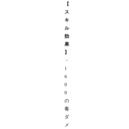
【
ス
キ
ル
効
果
】
・
1
6
0
0
の
毒
ダ
メ