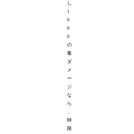
し
1
6
0
0
の
毒
ダ
メ
ー
ジ
な
ら
、
時
限