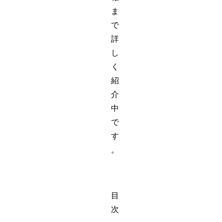
ま
で
詳
し
く
紹
介
中
で
す
。
目
次