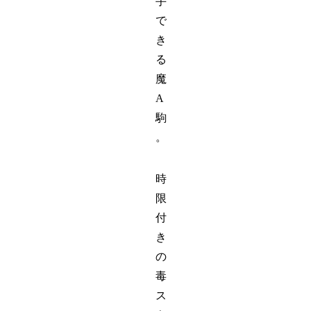
手
で
き
る
魔
A
駒
。
時
限
付
き
の
毒
ス