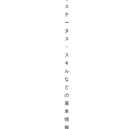
ス
テ
ー
タ
ス
・
ス
キ
ル
な
ど
の
基
本
情
報