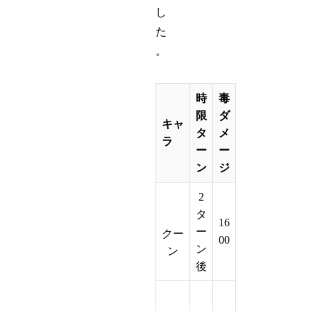
し
た
。
時
毒
限
ダ
キャ
タ
メ
ラ
ー
ー
ン
ジ
2
タ
16
ー
クー
00
ン
ン
後