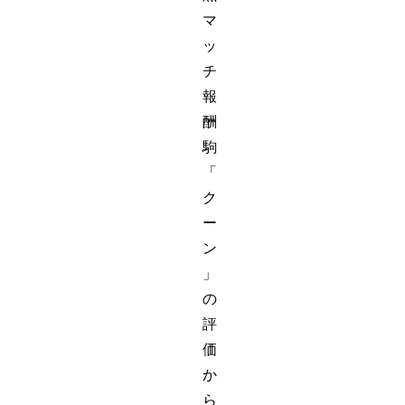
マ
ッ
チ
報
酬
駒
「
ク
ー
ン
」
の
評
価
か
ら