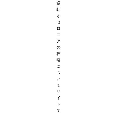
逆
転
オ
セ
ロ
ニ
ア
の
攻
略
に
つ
い
て
サ
イ
ト
で