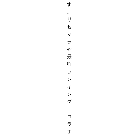
す
。
リ
セ
マ
ラ
や
最
強
ラ
ン
キ
ン
グ
・
コ
ラ
ボ