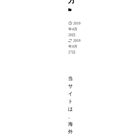
方
S
駒
2019
年4月
26日
2019
年4月
27日
当
サ
イ
ト
は
、
海
外