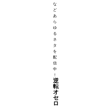
な
ど
あ
ら
ゆ
る
ネ
タ
を
配
信
中
！
逆
転
オ
セ
ロ