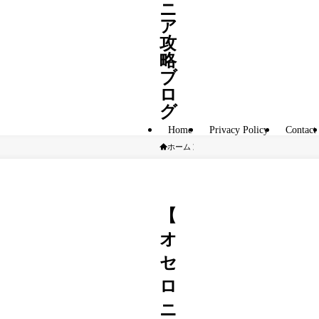
ニ
ア
攻
略
ブ
ロ
グ
Home
Privacy Policy
Contact
ホーム
S駒
【
オ
セ
ロ
ニ