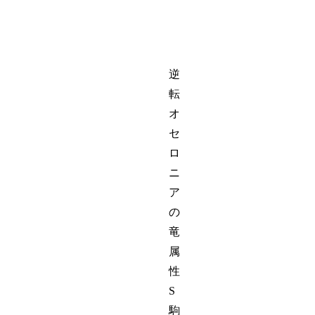
逆
転
オ
セ
ロ
ニ
ア
の
竜
属
性
S
駒