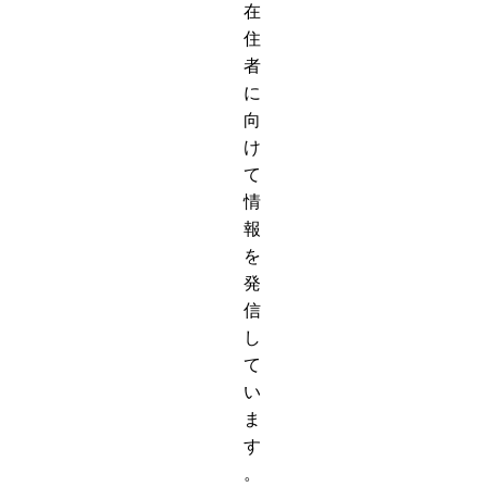
在
住
者
に
向
け
て
情
報
を
発
信
し
て
い
ま
す
。