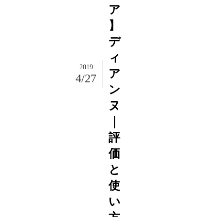
ア
】
デ
ィ
2019
ア
4/27
ン
ヌ
｜
評
価
と
使
い