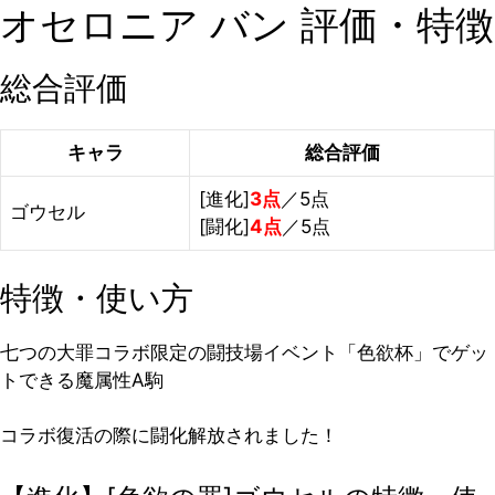
オセロニア バン 評価・特徴
総合評価
キャラ
総合評価
[進化]
3点
／5点
ゴウセル
[闘化]
4点
／5点
特徴・使い方
七つの大罪コラボ限定の闘技場イベント「色欲杯」でゲッ
トできる魔属性A駒
コラボ復活の際に闘化解放されました！