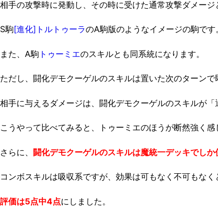
相手の攻撃時に発動し、その時に受けた通常攻撃ダメージ
S駒
[進化]トルトゥーラ
のA駒版のようなイメージの駒です
また、A駒
トゥーミエ
のスキルとも同系統になります。
ただし、闘化デモクーゲルのスキルは置いた次のターンで
相手に与えるダメージは、闘化デモクーゲルのスキルが「通
こうやって比べてみると、トゥーミエのほうが断然強く感
さらに、
闘化デモクーゲルのスキルは魔統一デッキでしか
コンボスキルは吸収系ですが、効果は可もなく不可もなく
評価は5点中4点
にしました。