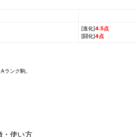
[進化]
4.5点
[闘化]
4点
たAランク駒。
。
徴・使い方