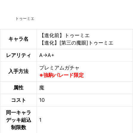
トゥーミエ
【進化前】トゥーミエ
キャラ名
【進化】[第三の魔眼]トゥーミエ
レアリティ
A→A+
プレミアムガチャ
入手方法
※強駒パレード限定
属性
魔
コスト
10
同一キャラ
デッキ組込
1
制限数