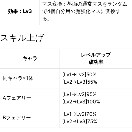
マス変換：盤面の通常マスをランダム
効果：Lv3
で4個自分用の魔強化マスに変換す
る。
スキル上げ
レベルアップ
キャラ
成功率
[Lv1→Lv2]50%
同キャラ×1体
[Lv2→Lv3]55%
[Lv1→Lv2]95%
Aフェアリー
[Lv2→Lv3]100%
[Lv1→Lv2]70%
Bフェアリー
[Lv2→Lv3]75%