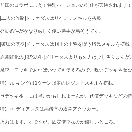
前回のコラボに加えて特別バージョンの闘化が実装されます！
[二人の旅路]メリオダスはリベンジスキルを搭載。
発動条件がかなり厳しく使い勝手が悪そうです。
[破壊の使徒]メリオダスは相手の手駒を呪う暗黒スキルを搭載
通常闘化の[憤怒の罪]メリオダスよりも火力は少し劣りますが
魔統一デッキであればいつでも使えるので、呪いデッキや魔殴
特別verキングは1ターン限定のレジストスキルを搭載。
竜デッキ相手には強いかもしれませんが、
代償デッキなどの特
特別verディアンヌは高倍率の通常アタッカー。
火力はまずまずですが、固定倍率なのが嬉しいところ。