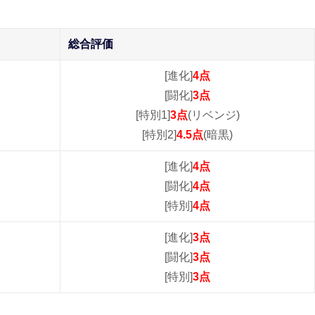
総合評価
[進化]
4点
[闘化]
3点
[特別1]
3点
(リベンジ)
[特別2]
4.5点
(暗黒)
[進化]
4点
[闘化]
4点
[特別]
4点
[進化]
3点
[闘化]
3点
[特別]
3点