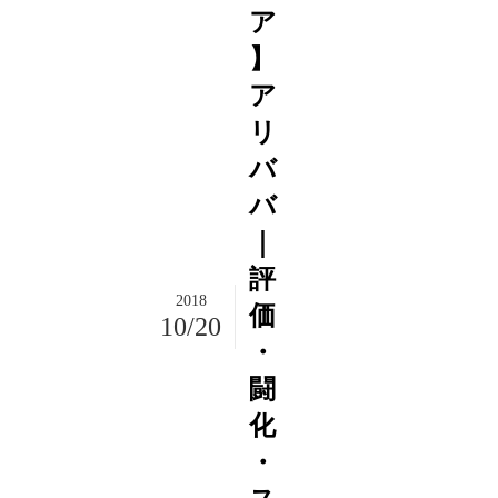
ア
】
ア
リ
バ
バ
｜
評
2018
価
10/20
・
闘
化
・