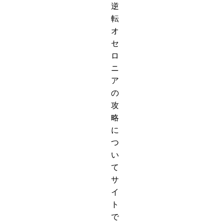
逆
転
オ
セ
ロ
ニ
ア
の
攻
略
に
つ
い
て
サ
イ
ト
で