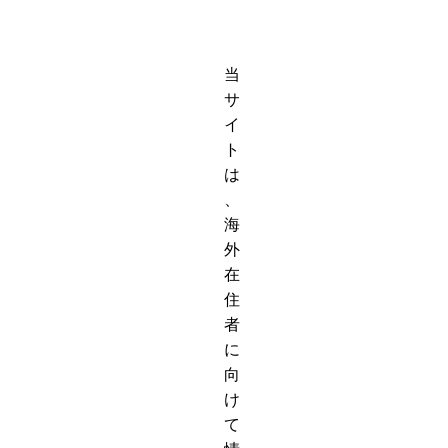
当
サ
イ
ト
は
、
海
外
在
住
者
に
向
け
て