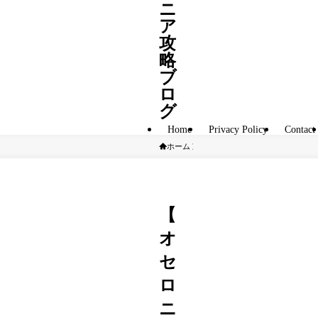
ニ
ア
攻
略
ブ
ロ
グ
Home
Privacy Policy
Contact
ホーム
S駒
【
オ
セ
ロ
ニ