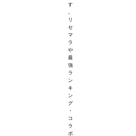
す
。
リ
セ
マ
ラ
や
最
強
ラ
ン
キ
ン
グ
・
コ
ラ
ボ