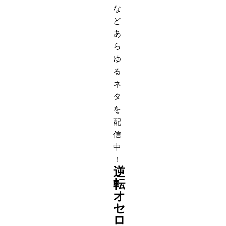
な
ど
あ
ら
ゆ
る
ネ
タ
を
配
信
中
！
逆
転
オ
セ
ロ